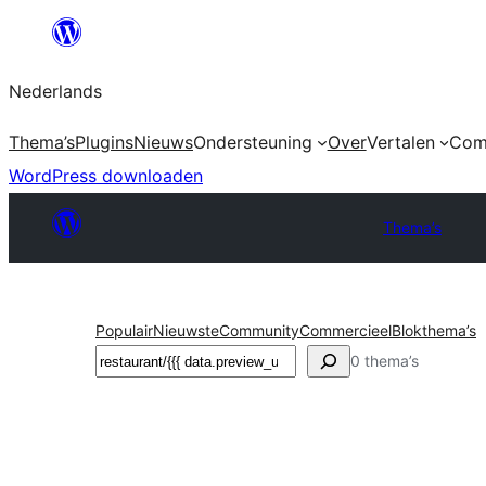
Ga
naar
Nederlands
de
inhoud
Thema’s
Plugins
Nieuws
Ondersteuning
Over
Vertalen
Com
WordPress downloaden
Thema’s
Populair
Nieuwste
Community
Commercieel
Blokthema’s
Zoeken
0 thema’s