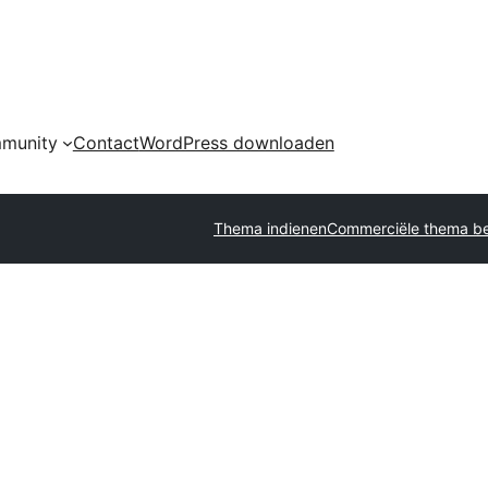
munity
Contact
WordPress downloaden
Thema indienen
Commerciële thema be