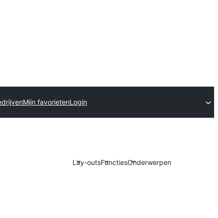
drijven
Mijn favorieten
Login
Lay-outs
Functies
Onderwerpen