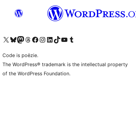
Bezoek ons X (voorheen Twitter) account
Bezoek ons Bluesky account
Bezoek ons Mastodon account
Bezoek ons Threads account
Onze Facebook pagina bezoeken
Bezoek ons Instagram account
Bezoek ons LinkedIn account
Bezoek ons TikTok account
Bezoek ons YouTube kanaal
Bezoek ons Tumblr account
Code is poëzie.
The WordPress® trademark is the intellectual property
of the WordPress Foundation.