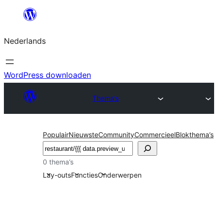
Ga
naar
Nederlands
de
inhoud
WordPress downloaden
Thema’s
Populair
Nieuwste
Community
Commercieel
Blokthema’s
Zoeken
0 thema’s
Lay-outs
Functies
Onderwerpen