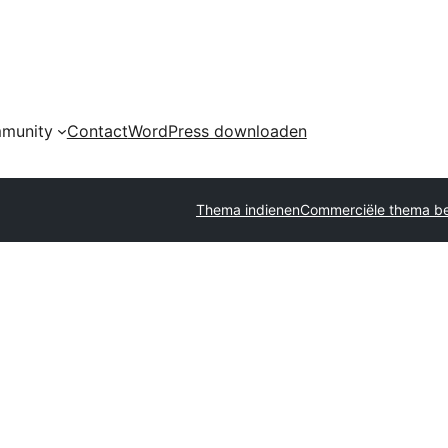
munity
Contact
WordPress downloaden
Thema indienen
Commerciële thema be