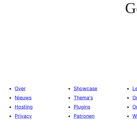
G
Over
Showcase
L
Nieuws
Thema's
O
Hosting
Plugins
O
Privacy
Patronen
W