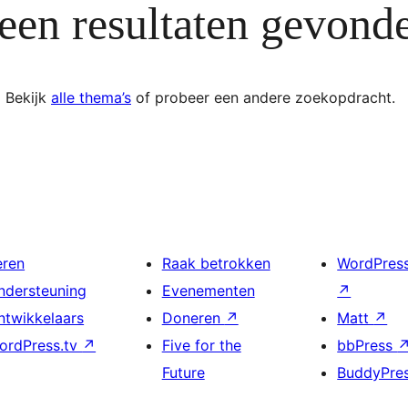
een resultaten gevond
Bekijk
alle thema’s
of probeer een andere zoekopdracht.
eren
Raak betrokken
WordPres
ndersteuning
Evenementen
↗
ntwikkelaars
Doneren
↗
Matt
↗
ordPress.tv
↗
Five for the
bbPress
Future
BuddyPre