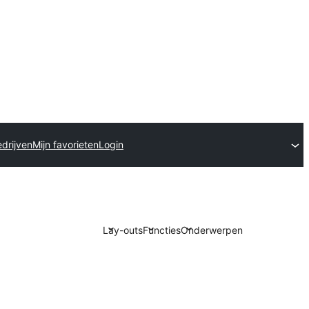
drijven
Mijn favorieten
Login
Lay-outs
Functies
Onderwerpen