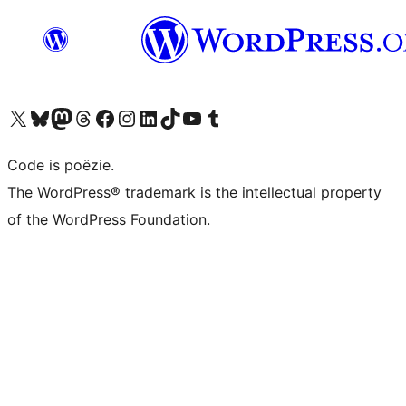
Bezoek ons X (voorheen Twitter) account
Bezoek ons Bluesky account
Bezoek ons Mastodon account
Bezoek ons Threads account
Onze Facebook pagina bezoeken
Bezoek ons Instagram account
Bezoek ons LinkedIn account
Bezoek ons TikTok account
Bezoek ons YouTube kanaal
Bezoek ons Tumblr account
Code is poëzie.
The WordPress® trademark is the intellectual property
of the WordPress Foundation.