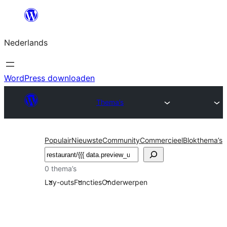
Ga
naar
Nederlands
de
inhoud
WordPress downloaden
Thema’s
Populair
Nieuwste
Community
Commercieel
Blokthema’s
Zoeken
0 thema’s
Lay-outs
Functies
Onderwerpen