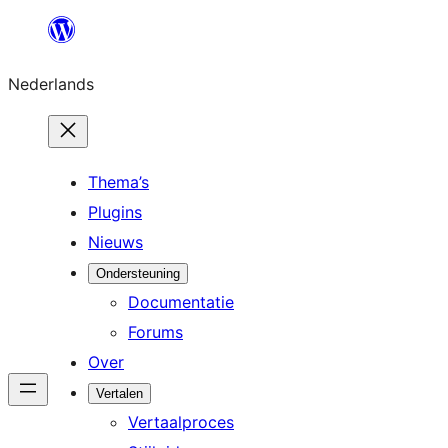
Ga
naar
Nederlands
de
inhoud
Thema’s
Plugins
Nieuws
Ondersteuning
Documentatie
Forums
Over
Vertalen
Vertaalproces