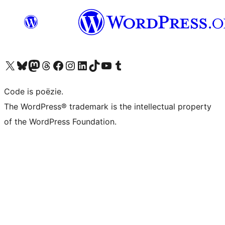
Bezoek ons X (voorheen Twitter) account
Bezoek ons Bluesky account
Bezoek ons Mastodon account
Bezoek ons Threads account
Onze Facebook pagina bezoeken
Bezoek ons Instagram account
Bezoek ons LinkedIn account
Bezoek ons TikTok account
Bezoek ons YouTube kanaal
Bezoek ons Tumblr account
Code is poëzie.
The WordPress® trademark is the intellectual property
of the WordPress Foundation.