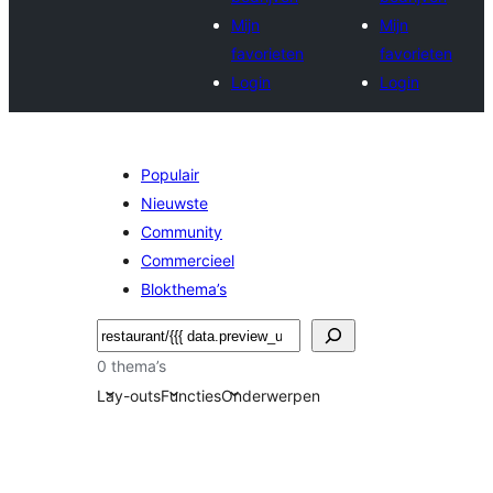
Mijn
Mijn
favorieten
favorieten
Login
Login
Populair
Nieuwste
Community
Commercieel
Blokthema’s
Zoeken
0 thema’s
Lay-outs
Functies
Onderwerpen