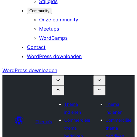
Stijlgids
Community
Onze community
Meetups
WordCamps
Contact
WordPress downloaden
WordPress downloaden
Thema
Thema
indienen
indienen
Commerciële
Commerciële
Thema’s
thema
thema
bedrijven
bedrijven