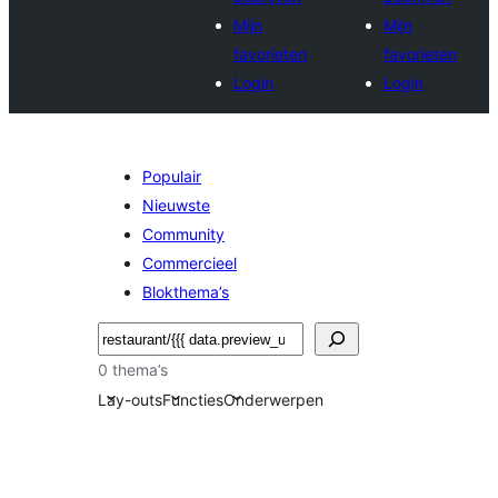
Mijn
Mijn
favorieten
favorieten
Login
Login
Populair
Nieuwste
Community
Commercieel
Blokthema’s
Zoeken
0 thema’s
Lay-outs
Functies
Onderwerpen