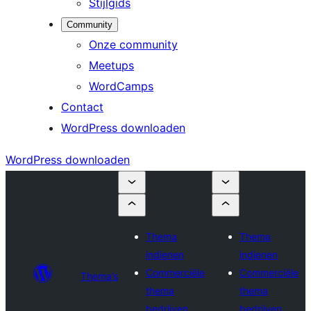
Stijlgids
Community
Onze community
Meetups
WordCamps
Contact
WordPress downloaden
WordPress downloaden
Thema
Thema
indienen
indienen
Commerciële
Commerciële
Thema’s
thema
thema
bedrijven
bedrijven