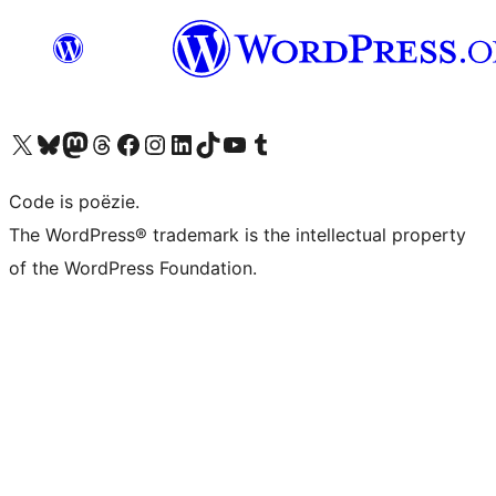
Bezoek ons X (voorheen Twitter) account
Bezoek ons Bluesky account
Bezoek ons Mastodon account
Bezoek ons Threads account
Onze Facebook pagina bezoeken
Bezoek ons Instagram account
Bezoek ons LinkedIn account
Bezoek ons TikTok account
Bezoek ons YouTube kanaal
Bezoek ons Tumblr account
Code is poëzie.
The WordPress® trademark is the intellectual property
of the WordPress Foundation.