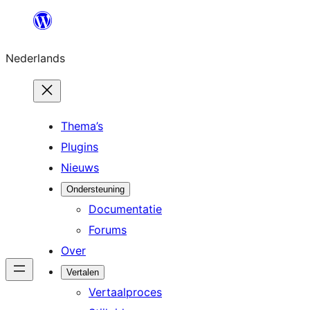
Ga
naar
Nederlands
de
inhoud
Thema’s
Plugins
Nieuws
Ondersteuning
Documentatie
Forums
Over
Vertalen
Vertaalproces