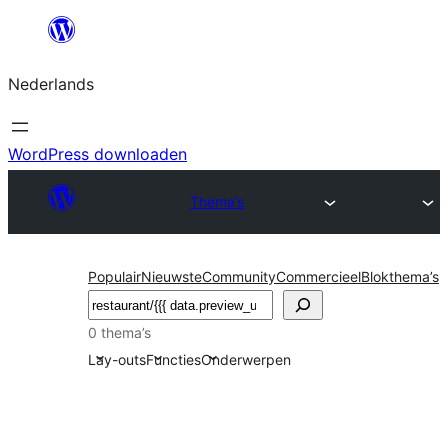
Ga
naar
Nederlands
de
inhoud
WordPress downloaden
Thema’s
Populair
Nieuwste
Community
Commercieel
Blokthema’s
Zoeken
0 thema’s
Lay-outs
Functies
Onderwerpen