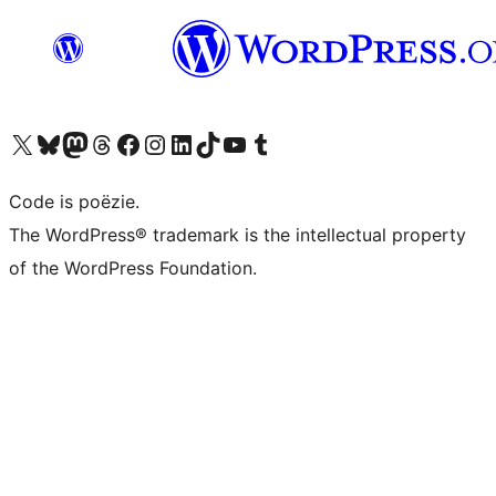
Bezoek ons X (voorheen Twitter) account
Bezoek ons Bluesky account
Bezoek ons Mastodon account
Bezoek ons Threads account
Onze Facebook pagina bezoeken
Bezoek ons Instagram account
Bezoek ons LinkedIn account
Bezoek ons TikTok account
Bezoek ons YouTube kanaal
Bezoek ons Tumblr account
Code is poëzie.
The WordPress® trademark is the intellectual property
of the WordPress Foundation.