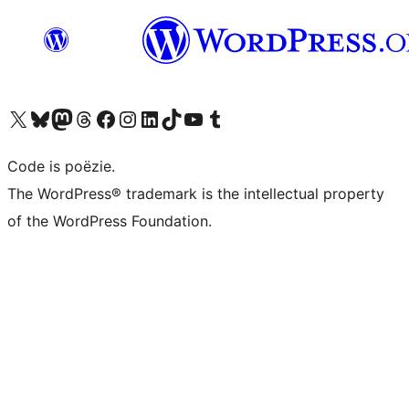
Bezoek ons X (voorheen Twitter) account
Bezoek ons Bluesky account
Bezoek ons Mastodon account
Bezoek ons Threads account
Onze Facebook pagina bezoeken
Bezoek ons Instagram account
Bezoek ons LinkedIn account
Bezoek ons TikTok account
Bezoek ons YouTube kanaal
Bezoek ons Tumblr account
Code is poëzie.
The WordPress® trademark is the intellectual property
of the WordPress Foundation.