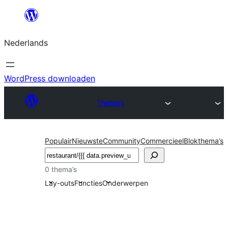
Ga
naar
Nederlands
de
inhoud
WordPress downloaden
Thema’s
Populair
Nieuwste
Community
Commercieel
Blokthema’s
Zoeken
0 thema’s
Lay-outs
Functies
Onderwerpen