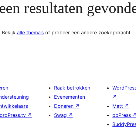
een resultaten gevond
Bekijk
alle thema’s
of probeer een andere zoekopdracht.
eren
Raak betrokken
WordPres
ndersteuning
Evenementen
↗
ntwikkelaars
Doneren
↗
Matt
↗
ordPress.tv
↗
Swag
↗
bbPress
BuddyPre