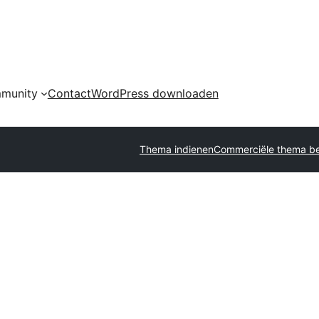
munity
Contact
WordPress downloaden
Thema indienen
Commerciële thema be