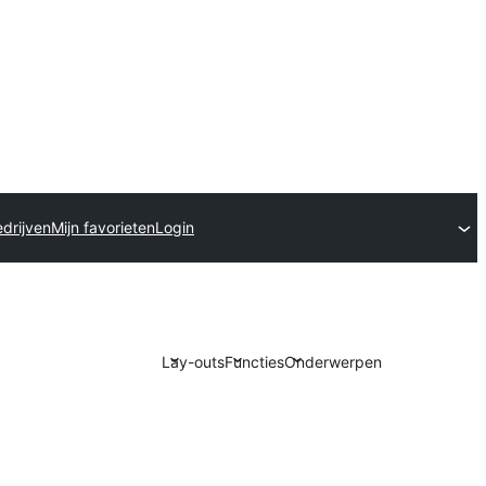
drijven
Mijn favorieten
Login
Lay-outs
Functies
Onderwerpen