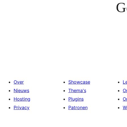
G
Over
Showcase
L
Nieuws
Thema's
O
Hosting
Plugins
O
Privacy
Patronen
W