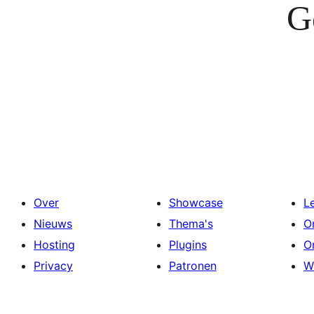
G
Over
Showcase
L
Nieuws
Thema's
O
Hosting
Plugins
O
Privacy
Patronen
W