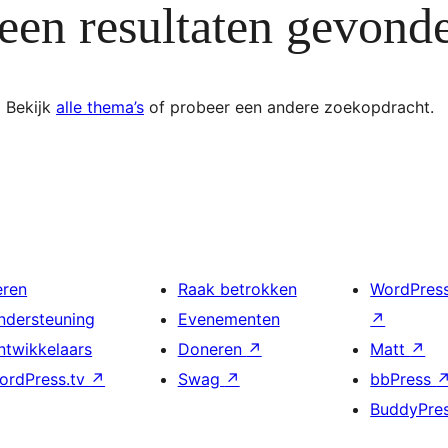
een resultaten gevond
Bekijk
alle thema’s
of probeer een andere zoekopdracht.
eren
Raak betrokken
WordPres
ndersteuning
Evenementen
↗
ntwikkelaars
Doneren
↗
Matt
↗
ordPress.tv
↗
Swag
↗
bbPress
BuddyPre