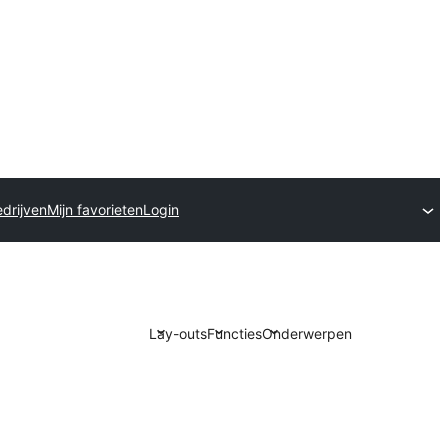
drijven
Mijn favorieten
Login
Lay-outs
Functies
Onderwerpen