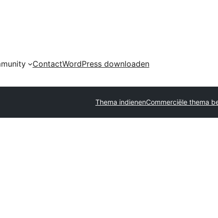
munity
Contact
WordPress downloaden
Thema indienen
Commerciële thema be