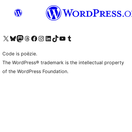
Bezoek ons X (voorheen Twitter) account
Bezoek ons Bluesky account
Bezoek ons Mastodon account
Bezoek ons Threads account
Onze Facebook pagina bezoeken
Bezoek ons Instagram account
Bezoek ons LinkedIn account
Bezoek ons TikTok account
Bezoek ons YouTube kanaal
Bezoek ons Tumblr account
Code is poëzie.
The WordPress® trademark is the intellectual property
of the WordPress Foundation.