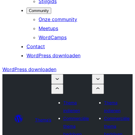
Stijlgids
Community
Onze community
Meetups
WordCamps
Contact
WordPress downloaden
WordPress downloaden
Thema
Thema
indienen
indienen
Commerciële
Commerciële
Thema’s
thema
thema
bedrijven
bedrijven