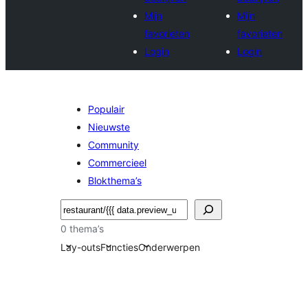
Mijn
Mijn
favorieten
favorieten
Login
Login
Populair
Nieuwste
Community
Commercieel
Blokthema’s
Zoeken
0 thema’s
Lay-outs
Functies
Onderwerpen