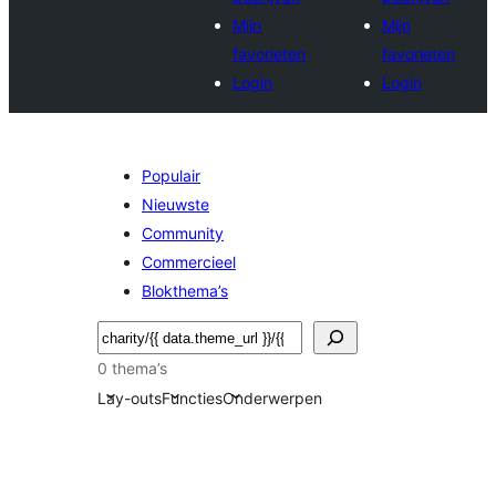
Mijn
Mijn
favorieten
favorieten
Login
Login
Populair
Nieuwste
Community
Commercieel
Blokthema’s
Zoeken
0 thema’s
Lay-outs
Functies
Onderwerpen