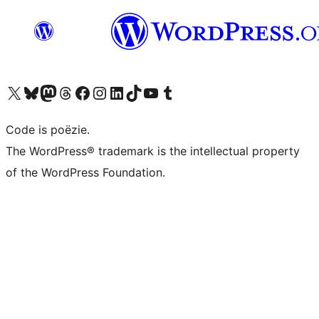
Bezoek ons X (voorheen Twitter) account
Bezoek ons Bluesky account
Bezoek ons Mastodon account
Bezoek ons Threads account
Onze Facebook pagina bezoeken
Bezoek ons Instagram account
Bezoek ons LinkedIn account
Bezoek ons TikTok account
Bezoek ons YouTube kanaal
Bezoek ons Tumblr account
Code is poëzie.
The WordPress® trademark is the intellectual property
of the WordPress Foundation.