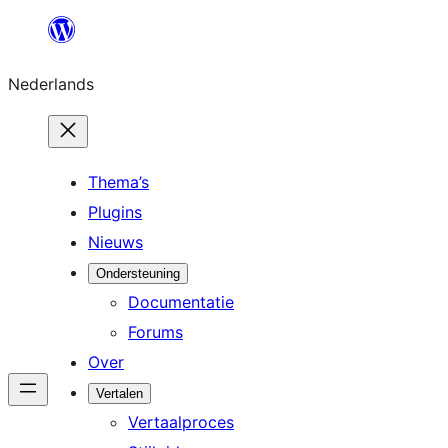
Ga
naar
Nederlands
de
inhoud
Thema’s
Plugins
Nieuws
Ondersteuning
Documentatie
Forums
Over
Vertalen
Vertaalproces