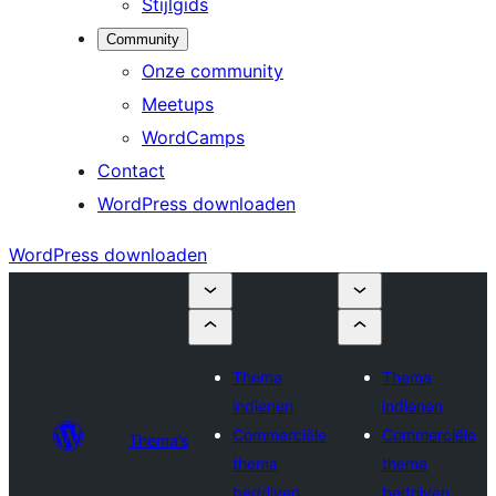
Stijlgids
Community
Onze community
Meetups
WordCamps
Contact
WordPress downloaden
WordPress downloaden
Thema
Thema
indienen
indienen
Commerciële
Commerciële
Thema’s
thema
thema
bedrijven
bedrijven