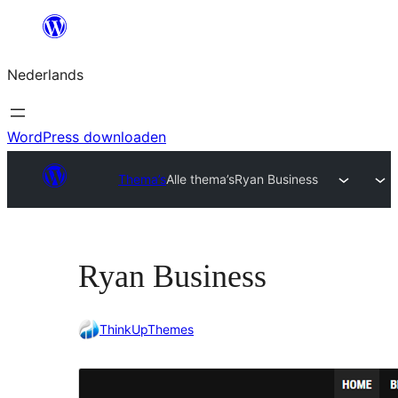
Ga
naar
Nederlands
de
inhoud
WordPress downloaden
Thema’s
Alle thema’s
Ryan Business
Ryan Business
ThinkUpThemes