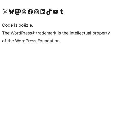
Bezoek ons X (voorheen Twitter) account
Bezoek ons Bluesky account
Bezoek ons Mastodon account
Bezoek ons Threads account
Onze Facebook pagina bezoeken
Bezoek ons Instagram account
Bezoek ons LinkedIn account
Bezoek ons TikTok account
Bezoek ons YouTube kanaal
Bezoek ons Tumblr account
Code is poëzie.
The WordPress® trademark is the intellectual property
of the WordPress Foundation.