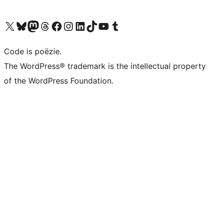
Bezoek ons X (voorheen Twitter) account
Bezoek ons Bluesky account
Bezoek ons Mastodon account
Bezoek ons Threads account
Onze Facebook pagina bezoeken
Bezoek ons Instagram account
Bezoek ons LinkedIn account
Bezoek ons TikTok account
Bezoek ons YouTube kanaal
Bezoek ons Tumblr account
Code is poëzie.
The WordPress® trademark is the intellectual property
of the WordPress Foundation.