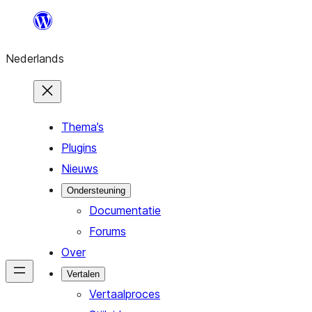
Ga
naar
Nederlands
de
inhoud
Thema’s
Plugins
Nieuws
Ondersteuning
Documentatie
Forums
Over
Vertalen
Vertaalproces