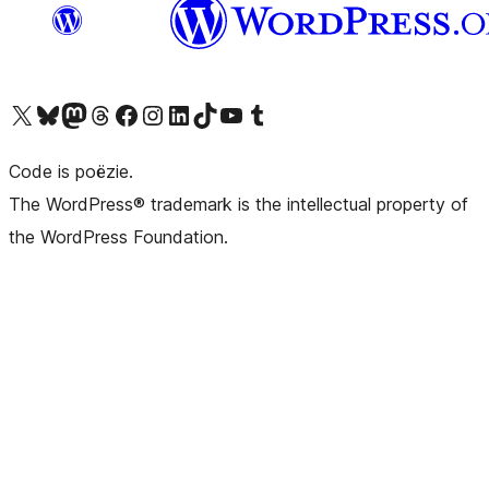
Bezoek ons X (voorheen Twitter) account
Bezoek ons Bluesky account
Bezoek ons Mastodon account
Bezoek ons Threads account
Onze Facebook pagina bezoeken
Bezoek ons Instagram account
Bezoek ons LinkedIn account
Bezoek ons TikTok account
Bezoek ons YouTube kanaal
Bezoek ons Tumblr account
Code is poëzie.
The WordPress® trademark is the intellectual property of
the WordPress Foundation.