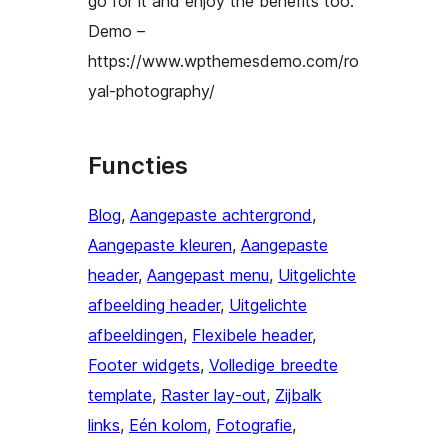
go for it and enjoy the benefits too.
Demo –
https://www.wpthemesdemo.com/ro
yal-photography/
Functies
Blog
, 
Aangepaste achtergrond
, 
Aangepaste kleuren
, 
Aangepaste
header
, 
Aangepast menu
, 
Uitgelichte
afbeelding header
, 
Uitgelichte
afbeeldingen
, 
Flexibele header
, 
Footer widgets
, 
Volledige breedte
template
, 
Raster lay-out
, 
Zijbalk
links
, 
Eén kolom
, 
Fotografie
, 