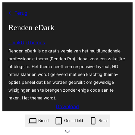
Ga
← Terug
naar
de
Renden eDark
inhoud
ThinkUpThemes
Renden eDark is de gratis versie van het multifunctionele
professionele thema (Renden Pro) ideaal voor een zakelijke
of blogsite. Het thema heeft een responsive lay-out, HD
retina klaar en wordt geleverd met een krachtig thema-
opties paneel dat kan worden gebruikt om geweldige
wijzigingen aan te brengen zonder enige code aan te
raken. Het thema wordt…
Download
renden-edark.1.0.4.zip
Breed
Gemiddeld
Smal