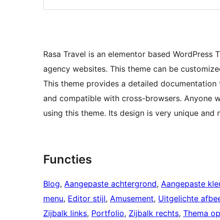
Rasa Travel is an elementor based WordPress Th
agency websites. This theme can be customized 
This theme provides a detailed documentation t
and compatible with cross-browsers. Anyone w
using this theme. Its design is very unique and 
Functies
Blog
, 
Aangepaste achtergrond
, 
Aangepaste kle
menu
, 
Editor stijl
, 
Amusement
, 
Uitgelichte afbe
Zijbalk links
, 
Portfolio
, 
Zijbalk rechts
, 
Thema op