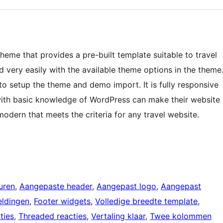
eme that provides a pre-built template suitable to travel
very easily with the available theme options in the theme
o setup the theme and demo import. It is fully responsive
ith basic knowledge of WordPress can make their website
modern that meets the criteria for any travel website.
uren
, 
Aangepaste header
, 
Aangepast logo
, 
Aangepast
eldingen
, 
Footer widgets
, 
Volledige breedte template
, 
ties
, 
Threaded reacties
, 
Vertaling klaar
, 
Twee kolommen