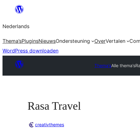
Ga
naar
Nederlands
de
inhoud
Thema’s
Plugins
Nieuws
Ondersteuning
Over
Vertalen
Com
WordPress downloaden
Thema’s
Alle thema’s
Ra
Rasa Travel
creativthemes