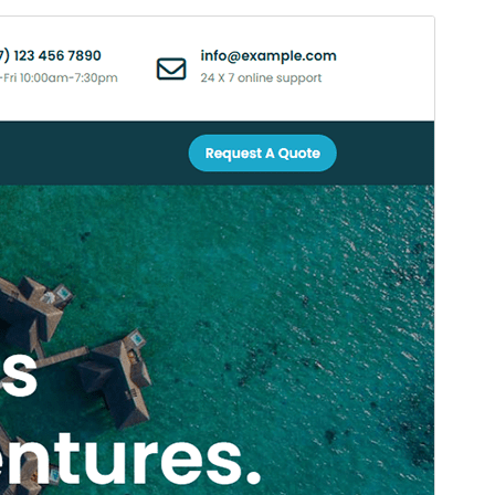
Voorbeeld
Download
Versie
1.4
Laatst geüpdatet
28 mei 2026
Actieve installaties
80+
Wordpress versie
5.1
PHP versie
5.6
Thema homepage