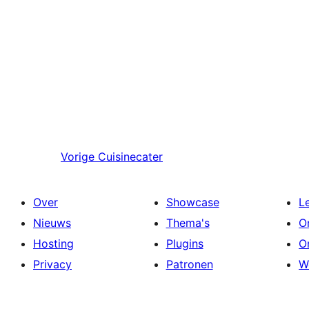
Vorige
Cuisinecater
Over
Showcase
L
Nieuws
Thema's
O
Hosting
Plugins
O
Privacy
Patronen
W