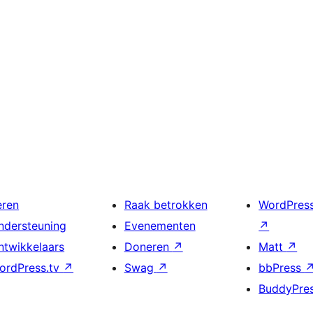
eren
Raak betrokken
WordPres
ndersteuning
Evenementen
↗
ntwikkelaars
Doneren
↗
Matt
↗
ordPress.tv
↗
Swag
↗
bbPress
BuddyPre