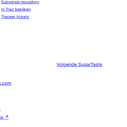
Subversie repository
In Trac bekijken
Traceer tickets
Volgende
SugarTaste
s.com
↗
ss
↗