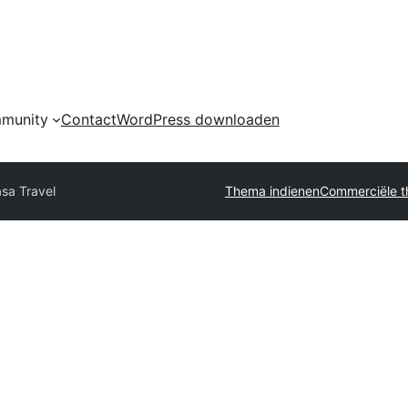
munity
Contact
WordPress downloaden
sa Travel
Thema indienen
Commerciële t