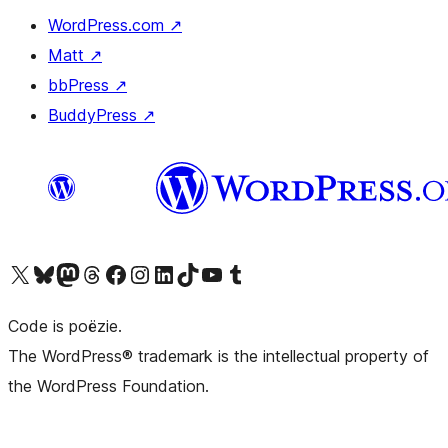
WordPress.com
↗
Matt
↗
bbPress
↗
BuddyPress
↗
Bezoek ons X (voorheen Twitter) account
Bezoek ons Bluesky account
Bezoek ons Mastodon account
Bezoek ons Threads account
Onze Facebook pagina bezoeken
Bezoek ons Instagram account
Bezoek ons LinkedIn account
Bezoek ons TikTok account
Bezoek ons YouTube kanaal
Bezoek ons Tumblr account
Code is poëzie.
The WordPress® trademark is the intellectual property of
the WordPress Foundation.