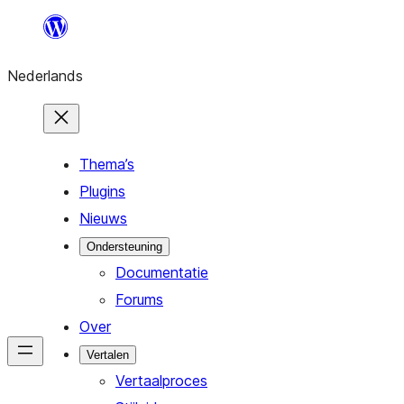
Ga
naar
Nederlands
de
inhoud
Thema’s
Plugins
Nieuws
Ondersteuning
Documentatie
Forums
Over
Vertalen
Vertaalproces