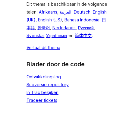
Dit thema is beschikbaar in de volgende
talen:
Afrikaans
,
العربية
,
Deutsch
,
English
(UK)
,
English (US)
,
Bahasa Indonesia
,
日
本語
,
한국어
,
Nederlands
,
Русский
,
Svenska
,
Українська
en
简体中文
.
Vertaal dit thema
Blader door de code
Ontwikkelingslog
Subversie repository
In Trac bekijken
Traceer tickets