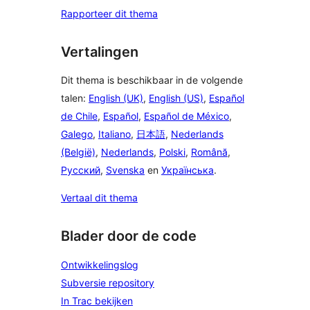
Rapporteer dit thema
Vertalingen
Dit thema is beschikbaar in de volgende
talen:
English (UK)
,
English (US)
,
Español
de Chile
,
Español
,
Español de México
,
Galego
,
Italiano
,
日本語
,
Nederlands
(België)
,
Nederlands
,
Polski
,
Română
,
Русский
,
Svenska
en
Українська
.
Vertaal dit thema
Blader door de code
Ontwikkelingslog
Subversie repository
In Trac bekijken