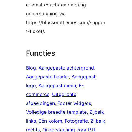
ersonal-coach/ en ontvang
ondersteuning via
https://blossomthemes.com/suppor
t-ticket/.
Functies
Blog
, 
Aangepaste achtergrond
, 
Aangepaste header
, 
Aangepast
logo
, 
Aangepast menu
, 
E-
commerce
, 
Uitgelichte
afbeeldingen
, 
Footer widgets
, 
Volledige breedte template
, 
Zijbalk
links
, 
Eén kolom
, 
Fotografie
, 
Zijbalk
rechts
, 
Ondersteuning voor RTL