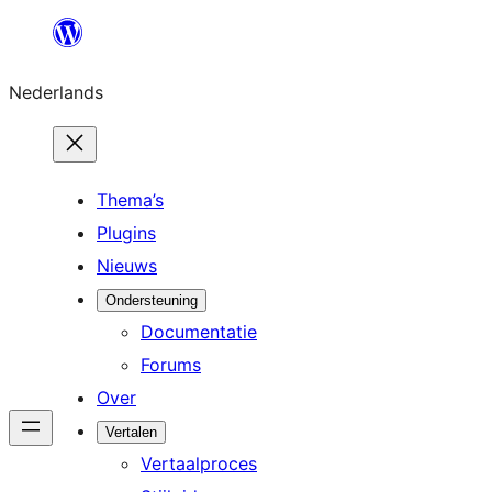
Ga
naar
Nederlands
de
inhoud
Thema’s
Plugins
Nieuws
Ondersteuning
Documentatie
Forums
Over
Vertalen
Vertaalproces