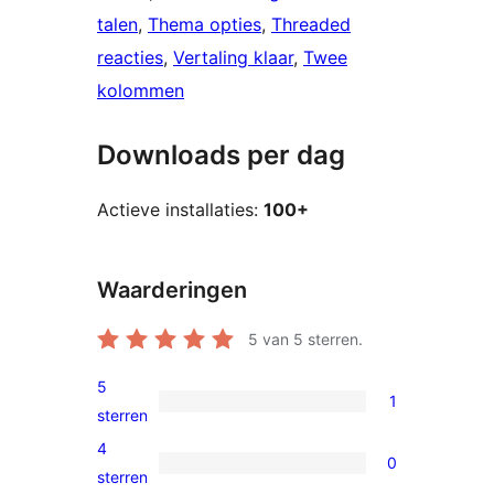
talen
, 
Thema opties
, 
Threaded
reacties
, 
Vertaling klaar
, 
Twee
kolommen
Downloads per dag
Actieve installaties:
100+
Waarderingen
5
van 5 sterren.
5
1
1
sterren
5
4
0
ster
0
sterren