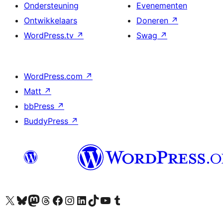
Ondersteuning
Evenementen
Ontwikkelaars
Doneren
↗
WordPress.tv
↗
Swag
↗
WordPress.com
↗
Matt
↗
bbPress
↗
BuddyPress
↗
Bezoek ons X (voorheen Twitter) account
Bezoek ons Bluesky account
Bezoek ons Mastodon account
Bezoek ons Threads account
Onze Facebook pagina bezoeken
Bezoek ons Instagram account
Bezoek ons LinkedIn account
Bezoek ons TikTok account
Bezoek ons YouTube kanaal
Bezoek ons Tumblr account