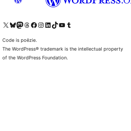
Bezoek ons X (voorheen Twitter) account
Bezoek ons Bluesky account
Bezoek ons Mastodon account
Bezoek ons Threads account
Onze Facebook pagina bezoeken
Bezoek ons Instagram account
Bezoek ons LinkedIn account
Bezoek ons TikTok account
Bezoek ons YouTube kanaal
Bezoek ons Tumblr account
Code is poëzie.
The WordPress® trademark is the intellectual property
of the WordPress Foundation.