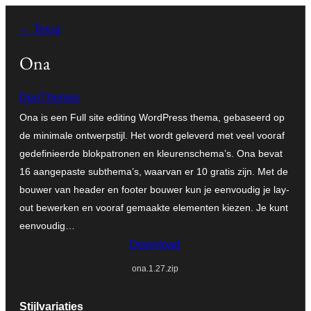
Ga
← Terug
naar
de
Ona
inhoud
DeoThemes
Ona is een Full site editing WordPress thema, gebaseerd op
de minimale ontwerpstijl. Het wordt geleverd met veel vooraf
gedefinieerde blokpatronen en kleurenschema’s. Ona bevat
16 aangepaste subthema’s, waarvan er 10 gratis zijn. Met de
bouwer van header en footer bouwer kun je eenvoudig je lay-
out bewerken en vooraf gemaakte elementen kiezen. Je kunt
eenvoudig…
Download
ona.1.27.zip
Stijlvariaties