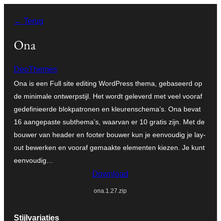
Ga
← Terug
naar
de
Ona
inhoud
DeoThemes
Ona is een Full site editing WordPress thema, gebaseerd op
de minimale ontwerpstijl. Het wordt geleverd met veel vooraf
gedefinieerde blokpatronen en kleurenschema’s. Ona bevat
16 aangepaste subthema’s, waarvan er 10 gratis zijn. Met de
bouwer van header en footer bouwer kun je eenvoudig je lay-
out bewerken en vooraf gemaakte elementen kiezen. Je kunt
eenvoudig…
Download
ona.1.27.zip
Stijlvariaties