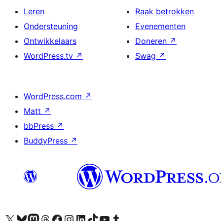
Leren
Raak betrokken
Ondersteuning
Evenementen
Ontwikkelaars
Doneren
↗
WordPress.tv
↗
Swag
↗
WordPress.com
↗
Matt
↗
bbPress
↗
BuddyPress
↗
Bezoek ons X (voorheen Twitter) account
Bezoek ons Bluesky account
Bezoek ons Mastodon account
Bezoek ons Threads account
Onze Facebook pagina bezoeken
Bezoek ons Instagram account
Bezoek ons LinkedIn account
Bezoek ons TikTok account
Bezoek ons YouTube kanaal
Bezoek ons Tumblr account