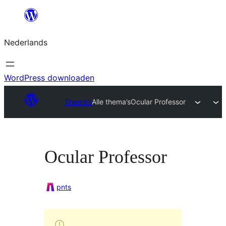
Ga
naar
Nederlands
de
inhoud
WordPress downloaden
Thema’s
Alle thema’s
Ocular Professor
Ocular Professor
pnts