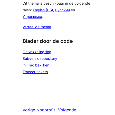
Dit thema is beschikbaar in de volgende
talen:
English (US)
,
Русский
en
Українська
.
Vertaal dit thema
Blader door de code
Ontwikkelingslog
Subversie repository
In Trac bekijken
Traceer tickets
Vorige
Nonprofit
Volgende