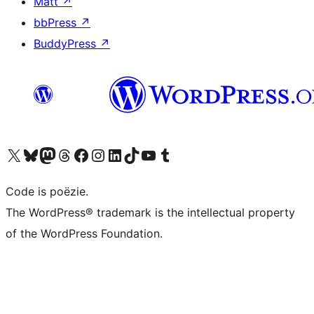
Matt
↗
bbPress
↗
BuddyPress
↗
Bezoek ons X (voorheen Twitter) account
Bezoek ons Bluesky account
Bezoek ons Mastodon account
Bezoek ons Threads account
Onze Facebook pagina bezoeken
Bezoek ons Instagram account
Bezoek ons LinkedIn account
Bezoek ons TikTok account
Bezoek ons YouTube kanaal
Bezoek ons Tumblr account
Code is poëzie.
The WordPress® trademark is the intellectual property
of the WordPress Foundation.