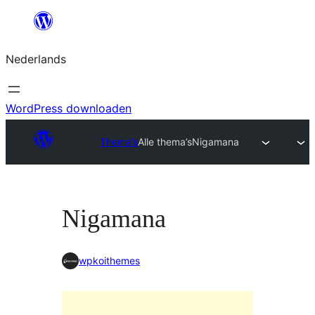
Ga
naar
Nederlands
de
inhoud
WordPress downloaden
Thema’s
Alle thema’s
Nigamana
Nigamana
wpkoithemes