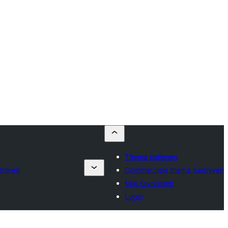
Thema indienen
rijven
Commerciële thema bedrijven
Mijn favorieten
Login