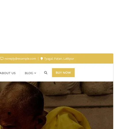
Voorbeeld
Download
Dit is een child thema van
Bizberg
.
Versie
0.5
Laatst geüpdatet
12 juli 2025
Actieve installaties
200+
PHP versie
5.6
Thema homepage