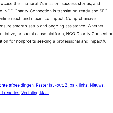
wcase their nonprofit’s mission, success stories, and
e. NGO Charity Connection is translation-ready and SEO
 online reach and maximize impact. Comprehensive
ensure smooth setup and ongoing assistance. Whether
initiative, or social cause platform, NGO Charity Connectio
ution for nonprofits seeking a professional and impactful
ichte afbeeldingen
, 
Raster lay-out
, 
Zijbalk links
, 
Nieuws
, 
d reacties
, 
Vertaling klaar