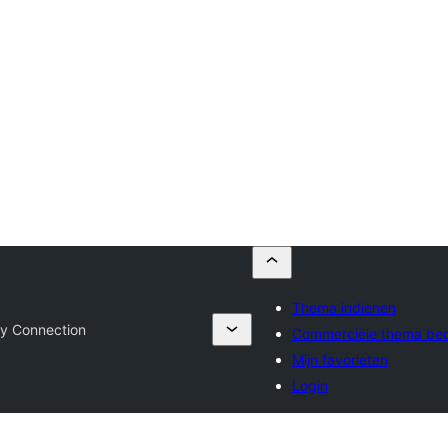
Thema indienen
y Connection
Commerciële thema bed
Mijn favorieten
Login