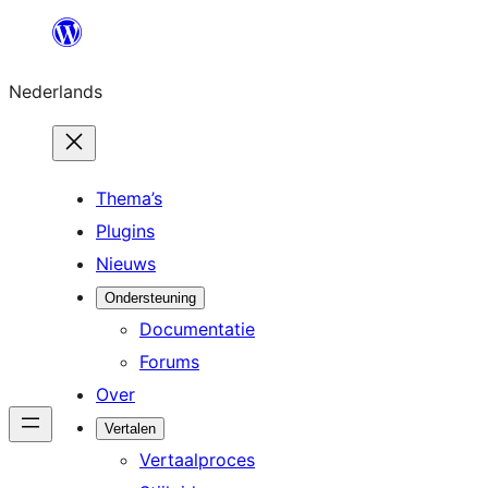
Ga
naar
Nederlands
de
inhoud
Thema’s
Plugins
Nieuws
Ondersteuning
Documentatie
Forums
Over
Vertalen
Vertaalproces