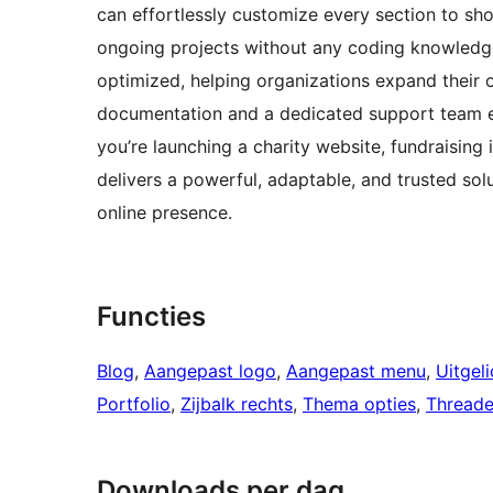
can effortlessly customize every section to sho
ongoing projects without any coding knowledg
optimized, helping organizations expand their
documentation and a dedicated support team 
you’re launching a charity website, fundraising 
delivers a powerful, adaptable, and trusted sol
online presence.
Functies
Blog
, 
Aangepast logo
, 
Aangepast menu
, 
Uitgel
Portfolio
, 
Zijbalk rechts
, 
Thema opties
, 
Threade
Downloads per dag