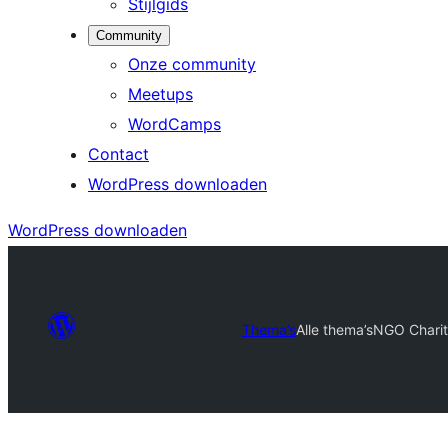
Stijlgids
Community
Onze community
Meetups
WordCamps
Contact
WordPress downloaden
WordPress downloaden
Thema’s
Alle thema’s
NGO Charit