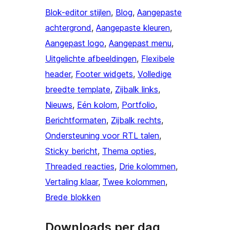
Blok-editor stijlen
, 
Blog
, 
Aangepaste
achtergrond
, 
Aangepaste kleuren
, 
Aangepast logo
, 
Aangepast menu
, 
Uitgelichte afbeeldingen
, 
Flexibele
header
, 
Footer widgets
, 
Volledige
breedte template
, 
Zijbalk links
, 
Nieuws
, 
Eén kolom
, 
Portfolio
, 
Berichtformaten
, 
Zijbalk rechts
, 
Ondersteuning voor RTL talen
, 
Sticky bericht
, 
Thema opties
, 
Threaded reacties
, 
Drie kolommen
, 
Vertaling klaar
, 
Twee kolommen
, 
Brede blokken
Downloads per dag