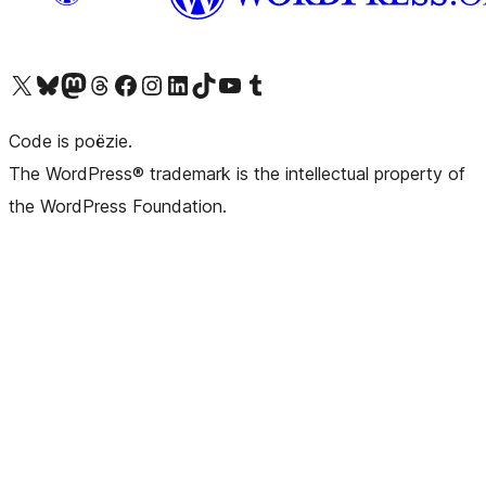
Bezoek ons X (voorheen Twitter) account
Bezoek ons Bluesky account
Bezoek ons Mastodon account
Bezoek ons Threads account
Onze Facebook pagina bezoeken
Bezoek ons Instagram account
Bezoek ons LinkedIn account
Bezoek ons TikTok account
Bezoek ons YouTube kanaal
Bezoek ons Tumblr account
Code is poëzie.
The WordPress® trademark is the intellectual property of
the WordPress Foundation.