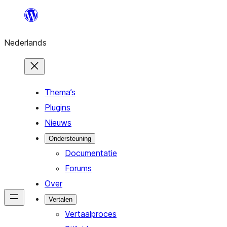
Ga
naar
Nederlands
de
inhoud
Thema’s
Plugins
Nieuws
Ondersteuning
Documentatie
Forums
Over
Vertalen
Vertaalproces