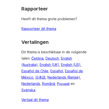
Rapporteer
Heeft dit thema grote problemen?
Rapporteer dit thema
Vertalingen
Dit thema is beschikbaar in de volgende
talen:
Čeština
,
Deutsch
,
English
(Australia)
,
English (UK)
,
English (US)
,
Español de Chile
,
Español
,
Español de
México
,
日本語
,
Nederlands (België)
,
Nederlands
,
Română
,
Русский
en
Svenska
.
Vertaal dit thema