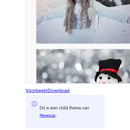
Voorbeeld
Download
Dit is een child thema van
Newsup
.