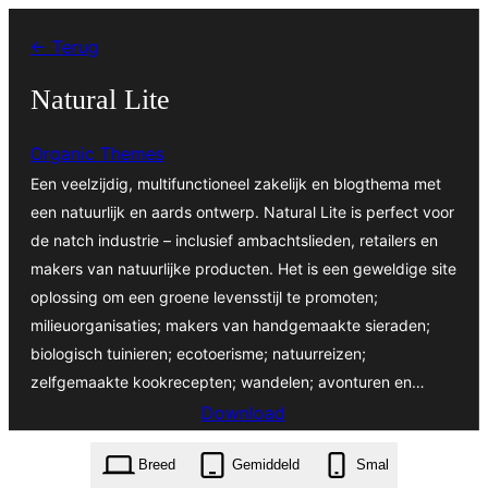
Ga
← Terug
naar
de
Natural Lite
inhoud
Organic Themes
Een veelzijdig, multifunctioneel zakelijk en blogthema met
een natuurlijk en aards ontwerp. Natural Lite is perfect voor
de natch industrie – inclusief ambachtslieden, retailers en
makers van natuurlijke producten. Het is een geweldige site
oplossing om een groene levensstijl te promoten;
milieuorganisaties; makers van handgemaakte sieraden;
biologisch tuinieren; ecotoerisme; natuurreizen;
zelfgemaakte kookrecepten; wandelen; avonturen en…
Download
natural-lite.1.7.1.zip
Breed
Gemiddeld
Smal