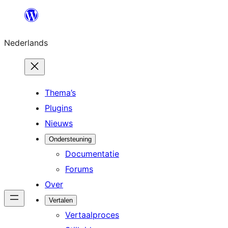
Ga
naar
Nederlands
de
inhoud
Thema’s
Plugins
Nieuws
Ondersteuning
Documentatie
Forums
Over
Vertalen
Vertaalproces