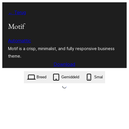
Ga
← Terug
naar
de
Motif
inhoud
Automattic
Motif is a crisp, minimalist, and fully responsive business
theme.
Download
motif.1.0.11.zip
Breed
Gemiddeld
Smal