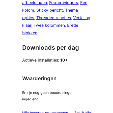
afbeeldingen
, 
Footer widgets
, 
Eén
kolom
, 
Sticky bericht
, 
Thema
opties
, 
Threaded reacties
, 
Vertaling
klaar
, 
Twee kolommen
, 
Brede
blokken
Downloads per dag
Actieve installaties:
10+
Waarderingen
Er zijn nog geen beoordelingen
ingediend.
beoordelinge
Mijn beoordeling toevoegen
Bekijk alle