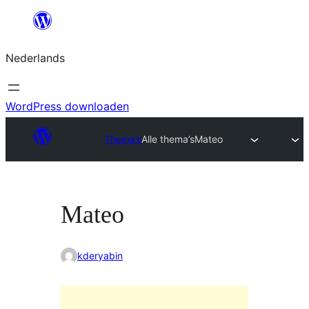
Ga
naar
Nederlands
de
inhoud
WordPress downloaden
Thema’s
Alle thema’s
Mateo
Mateo
kderyabin