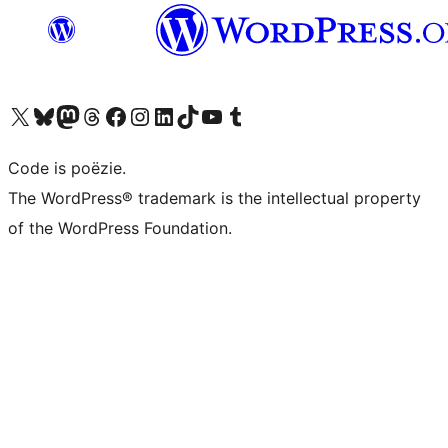
Bezoek ons X (voorheen Twitter) account
Bezoek ons Bluesky account
Bezoek ons Mastodon account
Bezoek ons Threads account
Onze Facebook pagina bezoeken
Bezoek ons Instagram account
Bezoek ons LinkedIn account
Bezoek ons TikTok account
Bezoek ons YouTube kanaal
Bezoek ons Tumblr account
Code is poëzie.
The WordPress® trademark is the intellectual property
of the WordPress Foundation.