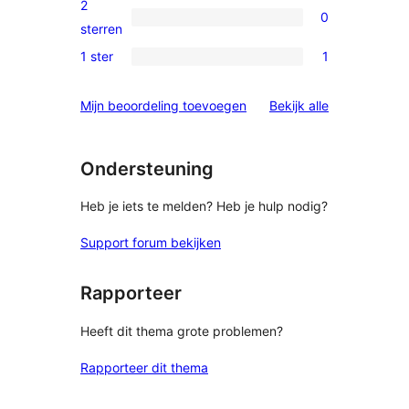
2
0
sterren
0
sterren
beoordelingen
2
1 ster
1
1
sterren
1
beoordelingen
beoordelinge
Mijn beoordeling toevoegen
Bekijk alle
ster
beoordeling
Ondersteuning
Heb je iets te melden? Heb je hulp nodig?
Support forum bekijken
Rapporteer
Heeft dit thema grote problemen?
Rapporteer dit thema