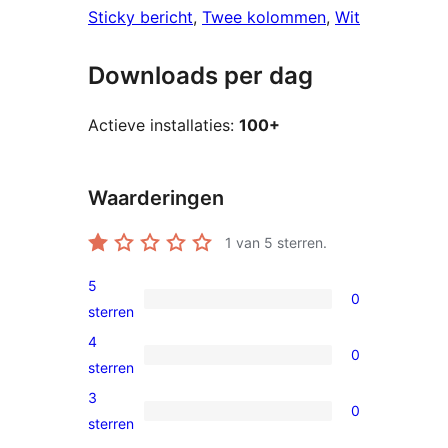
Sticky bericht
, 
Twee kolommen
, 
Wit
Downloads per dag
Actieve installaties:
100+
Waarderingen
1
van 5 sterren.
5
0
0
sterren
5
4
0
sterren
0
sterren
beoordelingen
4
3
0
sterren
0
sterren
beoordelingen
3