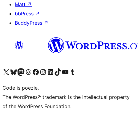
Matt
↗
bbPress
↗
BuddyPress
↗
Bezoek ons X (voorheen Twitter) account
Bezoek ons Bluesky account
Bezoek ons Mastodon account
Bezoek ons Threads account
Onze Facebook pagina bezoeken
Bezoek ons Instagram account
Bezoek ons LinkedIn account
Bezoek ons TikTok account
Bezoek ons YouTube kanaal
Bezoek ons Tumblr account
Code is poëzie.
The WordPress® trademark is the intellectual property
of the WordPress Foundation.