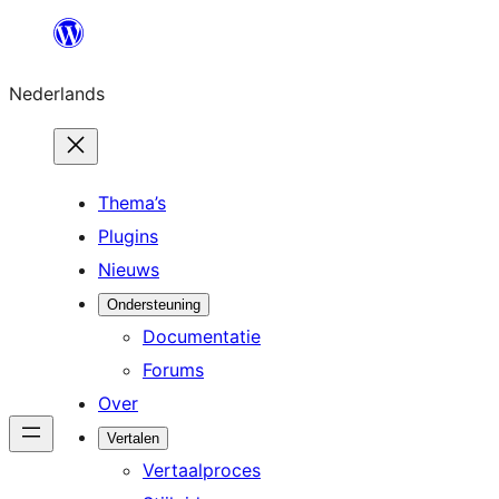
Ga
naar
Nederlands
de
inhoud
Thema’s
Plugins
Nieuws
Ondersteuning
Documentatie
Forums
Over
Vertalen
Vertaalproces