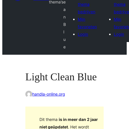
thema’s
e
thema
thema
a
bedrijven
bedrijv
n
Mijn
Mijn
B
favorieten
favoriet
l
Login
Login
u
e
Light Clean Blue
handla-online.org
Dit thema
is in meer dan 2 jaar
niet geüpdatet
. Het wordt