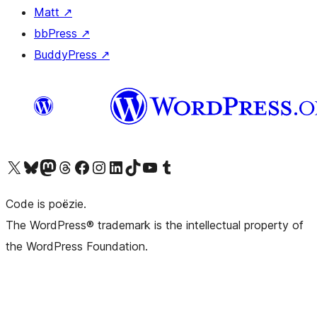
Matt
↗
bbPress
↗
BuddyPress
↗
Bezoek ons X (voorheen Twitter) account
Bezoek ons Bluesky account
Bezoek ons Mastodon account
Bezoek ons Threads account
Onze Facebook pagina bezoeken
Bezoek ons Instagram account
Bezoek ons LinkedIn account
Bezoek ons TikTok account
Bezoek ons YouTube kanaal
Bezoek ons Tumblr account
Code is poëzie.
The WordPress® trademark is the intellectual property of
the WordPress Foundation.