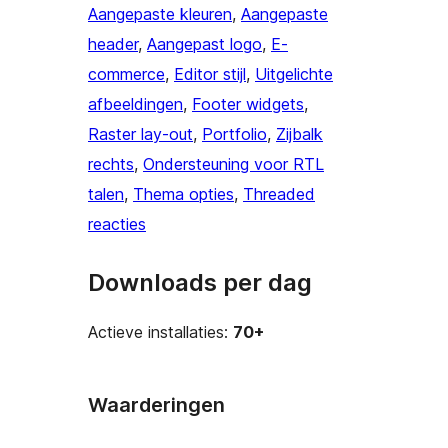
Aangepaste kleuren
, 
Aangepaste
header
, 
Aangepast logo
, 
E-
commerce
, 
Editor stijl
, 
Uitgelichte
afbeeldingen
, 
Footer widgets
, 
Raster lay-out
, 
Portfolio
, 
Zijbalk
rechts
, 
Ondersteuning voor RTL
talen
, 
Thema opties
, 
Threaded
reacties
Downloads per dag
Actieve installaties:
70+
Waarderingen