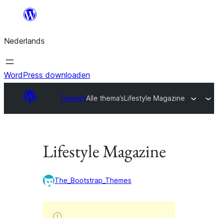
Ga
naar
Nederlands
de
inhoud
WordPress downloaden
Thema’s
Alle thema’s
Lifestyle Magazine
Lifestyle Magazine
The_Bootstrap_Themes