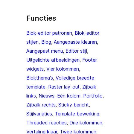
Functies
Blok-editor patronen
, 
Blok-editor
stijlen
, 
Blog
, 
Aangepaste kleuren
, 
Aangepast menu
, 
Editor stijl
, 
Uitgelichte afbeeldingen
, 
Footer
widgets
, 
Vier kolommen
, 
Blokthema’s
, 
Volledige breedte
template
, 
Raster lay-out
, 
Zijbalk
links
, 
Nieuws
, 
Eén kolom
, 
Portfolio
, 
Zijbalk rechts
, 
Sticky bericht
, 
Stijlvariaties
, 
Template bewerking
, 
Threaded reacties
, 
Drie kolommen
, 
Vertaling klaar
, 
Twee kolommen
, 