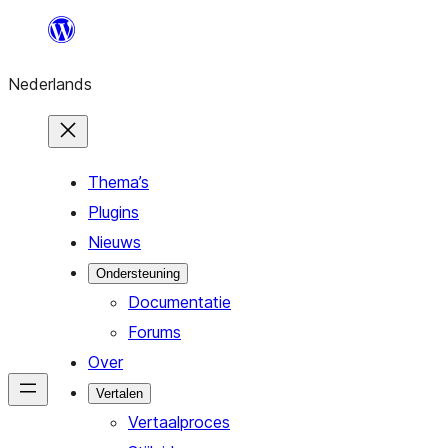
Ga
naar
Nederlands
de
inhoud
Thema’s
Plugins
Nieuws
Ondersteuning
Documentatie
Forums
Over
Vertalen
Vertaalproces