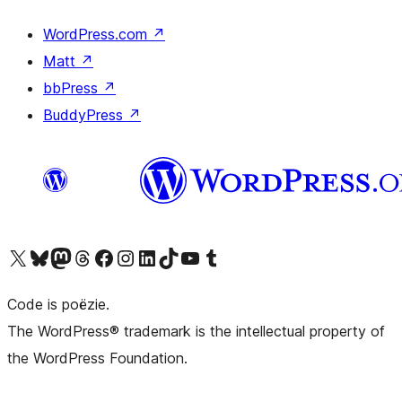
WordPress.com
↗
Matt
↗
bbPress
↗
BuddyPress
↗
Bezoek ons X (voorheen Twitter) account
Bezoek ons Bluesky account
Bezoek ons Mastodon account
Bezoek ons Threads account
Onze Facebook pagina bezoeken
Bezoek ons Instagram account
Bezoek ons LinkedIn account
Bezoek ons TikTok account
Bezoek ons YouTube kanaal
Bezoek ons Tumblr account
Code is poëzie.
The WordPress® trademark is the intellectual property of
the WordPress Foundation.