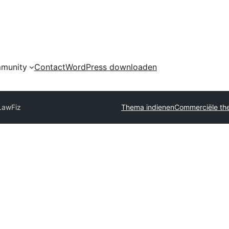
munity
Contact
WordPress downloaden
LawFiz
Thema indienen
Commerciële th