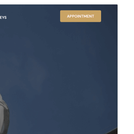
Voorbeeld
Download
Versie
1.4
Laatst geüpdatet
13 februari 2025
Actieve installaties
100+
Wordpress versie
4.7
PHP versie
5.6
Thema homepage