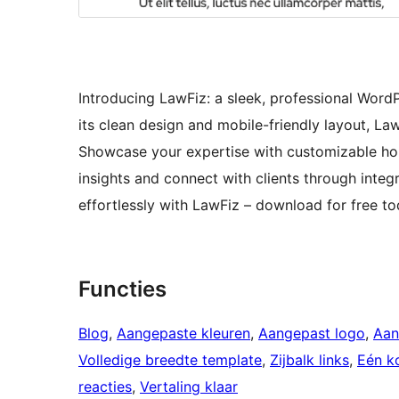
Introducing LawFiz: a sleek, professional Word
its clean design and mobile-friendly layout, La
Showcase your expertise with customizable h
insights and connect with clients through integ
effortlessly with LawFiz – download for free to
Functies
Blog
, 
Aangepaste kleuren
, 
Aangepast logo
, 
Aan
Volledige breedte template
, 
Zijbalk links
, 
Eén k
reacties
, 
Vertaling klaar