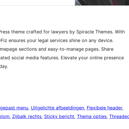
Press theme crafted for lawyers by Spiracle Themes. With
wFiz ensures your legal services shine on any device.
omepage sections and easy-to-manage pages. Share
rated social media features. Elevate your online presence
day.
gepast menu
, 
Uitgelichte afbeeldingen
, 
Flexibele header
, 
olom
, 
Zijbalk rechts
, 
Sticky bericht
, 
Thema opties
, 
Threade