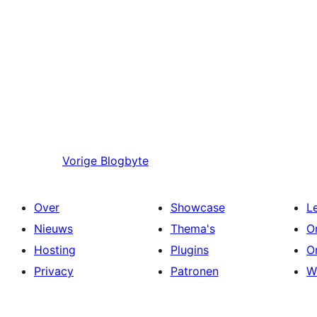
Vorige
Blogbyte
Over
Showcase
L
Nieuws
Thema's
O
Hosting
Plugins
O
Privacy
Patronen
W