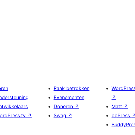
eren
Raak betrokken
WordPres
ndersteuning
Evenementen
↗
ntwikkelaars
Doneren
↗
Matt
↗
ordPress.tv
↗
Swag
↗
bbPress
BuddyPre