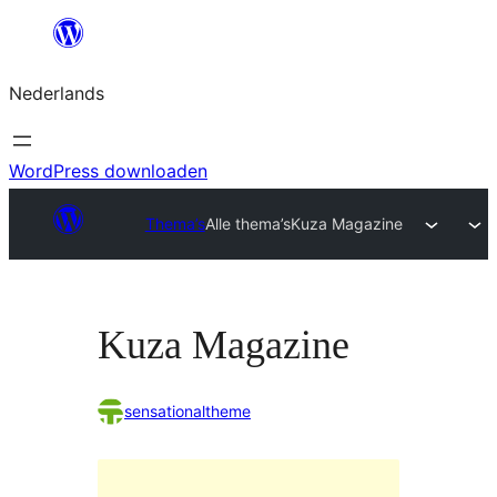
Ga
naar
Nederlands
de
inhoud
WordPress downloaden
Thema’s
Alle thema’s
Kuza Magazine
Kuza Magazine
sensationaltheme