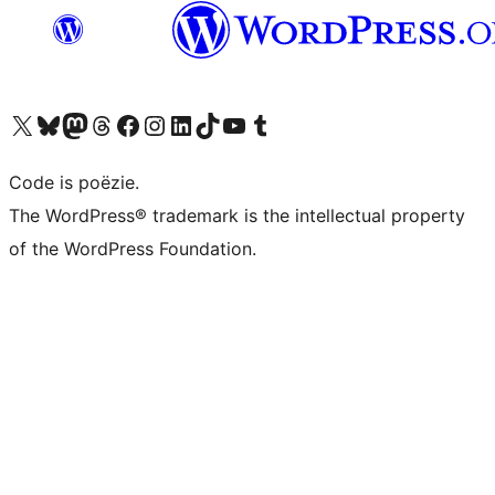
Bezoek ons X (voorheen Twitter) account
Bezoek ons Bluesky account
Bezoek ons Mastodon account
Bezoek ons Threads account
Onze Facebook pagina bezoeken
Bezoek ons Instagram account
Bezoek ons LinkedIn account
Bezoek ons TikTok account
Bezoek ons YouTube kanaal
Bezoek ons Tumblr account
Code is poëzie.
The WordPress® trademark is the intellectual property
of the WordPress Foundation.