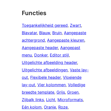
Functies
Toegankelijkheid gereed
, 
Zwart
, 
Blavatar
, 
Blauw
, 
Bruin
, 
Aangepaste
achtergrond
, 
Aangepaste kleuren
, 
Aangepaste header
, 
Aangepast
menu
, 
Donker
, 
Editor stijl
, 
Uitgelichte afbeelding header
, 
Uitgelichte afbeeldingen
, 
Vaste lay-
out
, 
Flexibele header
, 
Vloeiende
lay-out
, 
Vier kolommen
, 
Volledige
breedte template
, 
Grijs
, 
Groen
, 
Zijbalk links
, 
Licht
, 
Microformats
, 
Eén kolom
, 
Oranje
, 
Roze
, 