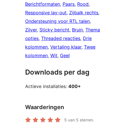
Berichtformaten
, 
Paars
, 
Rood
, 
Responsive lay-out
, 
Zijbalk rechts
, 
Ondersteuning voor RTL talen
, 
Zilver
, 
Sticky bericht
, 
Bruin
, 
Thema
opties
, 
Threaded reacties
, 
Drie
kolommen
, 
Vertaling klaar
, 
Twee
kolommen
, 
Wit
, 
Geel
Downloads per dag
Actieve installaties:
400+
Waarderingen
5
van 5 sterren.