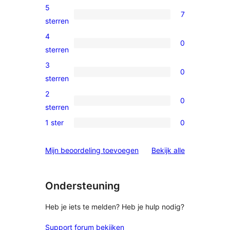
5
7
7
sterren
5
4
0
sterren
0
sterren
beoordelingen
4
3
0
sterren
0
sterren
beoordelingen
3
2
0
sterren
0
sterren
beoordelingen
2
1 ster
0
0
sterren
1
beoordelingen
beoordelinge
Mijn beoordeling toevoegen
Bekijk alle
sterren
beoordelingen
Ondersteuning
Heb je iets te melden? Heb je hulp nodig?
Support forum bekijken