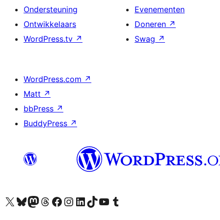
Ondersteuning
Evenementen
Ontwikkelaars
Doneren
↗
WordPress.tv
↗
Swag
↗
WordPress.com
↗
Matt
↗
bbPress
↗
BuddyPress
↗
Bezoek ons X (voorheen Twitter) account
Bezoek ons Bluesky account
Bezoek ons Mastodon account
Bezoek ons Threads account
Onze Facebook pagina bezoeken
Bezoek ons Instagram account
Bezoek ons LinkedIn account
Bezoek ons TikTok account
Bezoek ons YouTube kanaal
Bezoek ons Tumblr account