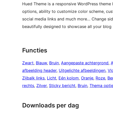
Hued Theme is a responsive WordPress theme lo
options, ability to customize color scheme, cu
social media links and much more… Change sidebar
beautifully designed to showcase all your blo
Functies
Zwart
, 
Blauw
, 
Bruin
, 
Aangepaste achtergrond
, 
A
afbeelding header
, 
Uitgelichte afbeeldingen
, 
Vl
Zijbalk links
, 
Licht
, 
Eén kolom
, 
Oranje
, 
Roze
, 
Be
rechts
, 
Zilver
, 
Sticky bericht
, 
Bruin
, 
Thema opti
Downloads per dag