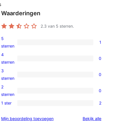
s
Waarderingen
2.3
van 5 sterren.
5
1
1
sterren
5
4
0
ster
0
sterren
beoordeling
4
3
0
sterren
0
sterren
beoordelingen
3
2
0
sterren
0
sterren
beoordelingen
2
1 ster
2
2
sterren
1
beoordelingen
beoordelingen
Mijn beoordeling toevoegen
Bekijk alle
sterren
beoordelingen