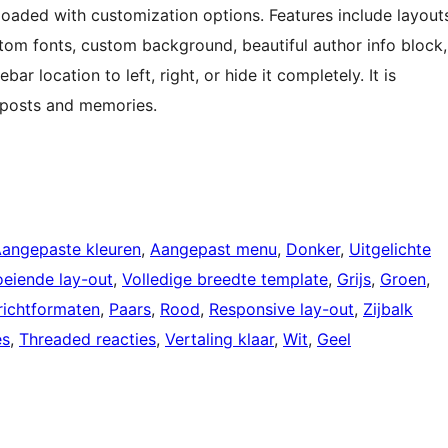
aded with customization options. Features include layout
stom fonts, custom background, beautiful author info block,
 location to left, right, or hide it completely. It is
g posts and memories.
angepaste kleuren
, 
Aangepast menu
, 
Donker
, 
Uitgelichte
oeiende lay-out
, 
Volledige breedte template
, 
Grijs
, 
Groen
, 
richtformaten
, 
Paars
, 
Rood
, 
Responsive lay-out
, 
Zijbalk
es
, 
Threaded reacties
, 
Vertaling klaar
, 
Wit
, 
Geel