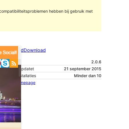
compatibiliteitsproblemen hebben bij gebruik met
Voorbeeld
Download
Versie
2.0.6
Laatst geüpdatet
21 september 2015
Actieve installaties
Minder dan 10
Thema homepage