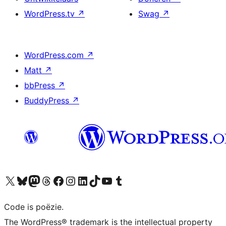
WordPress.tv
↗
Swag
↗
WordPress.com
↗
Matt
↗
bbPress
↗
BuddyPress
↗
Bezoek ons X (voorheen Twitter) account
Bezoek ons Bluesky account
Bezoek ons Mastodon account
Bezoek ons Threads account
Onze Facebook pagina bezoeken
Bezoek ons Instagram account
Bezoek ons LinkedIn account
Bezoek ons TikTok account
Bezoek ons YouTube kanaal
Bezoek ons Tumblr account
Code is poëzie.
The WordPress® trademark is the intellectual property