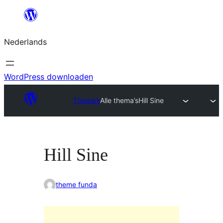
Ga
naar
Nederlands
de
inhoud
WordPress downloaden
Thema’s
Alle thema’s
Hill Sine
Hill Sine
theme funda