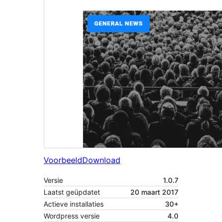
Voorbeeld
Download
Versie
1.0.7
Laatst geüpdatet
20 maart 2017
Actieve installaties
30+
Wordpress versie
4.0