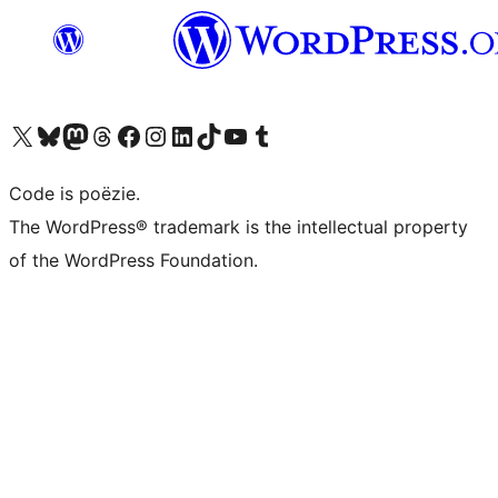
Bezoek ons X (voorheen Twitter) account
Bezoek ons Bluesky account
Bezoek ons Mastodon account
Bezoek ons Threads account
Onze Facebook pagina bezoeken
Bezoek ons Instagram account
Bezoek ons LinkedIn account
Bezoek ons TikTok account
Bezoek ons YouTube kanaal
Bezoek ons Tumblr account
Code is poëzie.
The WordPress® trademark is the intellectual property
of the WordPress Foundation.