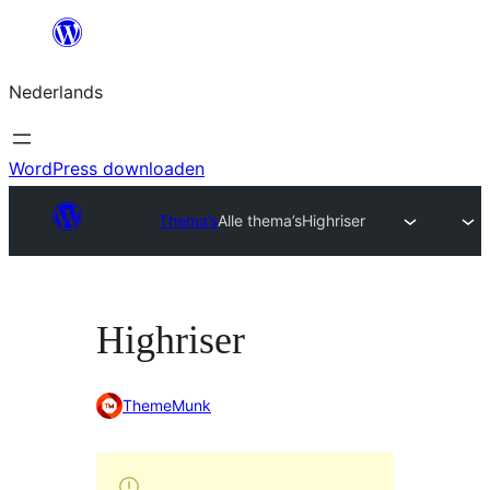
Ga
naar
Nederlands
de
inhoud
WordPress downloaden
Thema’s
Alle thema’s
Highriser
Highriser
ThemeMunk