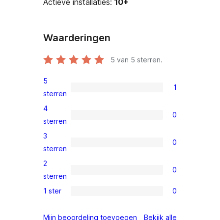
Actieve installaties:
10+
Waarderingen
5
van 5 sterren.
5
1
1
sterren
5
4
0
ster
0
sterren
beoordeling
4
3
0
sterren
0
sterren
beoordelingen
3
2
0
sterren
0
sterren
beoordelingen
2
1 ster
0
0
sterren
1
beoordelingen
beoordeling
Mijn beoordeling toevoegen
Bekijk alle