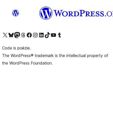
Bezoek ons X (voorheen Twitter) account
Bezoek ons Bluesky account
Bezoek ons Mastodon account
Bezoek ons Threads account
Onze Facebook pagina bezoeken
Bezoek ons Instagram account
Bezoek ons LinkedIn account
Bezoek ons TikTok account
Bezoek ons YouTube kanaal
Bezoek ons Tumblr account
Code is poëzie.
The WordPress® trademark is the intellectual property of
the WordPress Foundation.