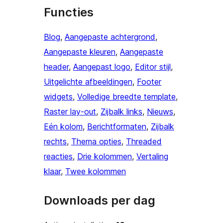
Functies
Blog
, 
Aangepaste achtergrond
, 
Aangepaste kleuren
, 
Aangepaste
header
, 
Aangepast logo
, 
Editor stijl
, 
Uitgelichte afbeeldingen
, 
Footer
widgets
, 
Volledige breedte template
, 
Raster lay-out
, 
Zijbalk links
, 
Nieuws
, 
Eén kolom
, 
Berichtformaten
, 
Zijbalk
rechts
, 
Thema opties
, 
Threaded
reacties
, 
Drie kolommen
, 
Vertaling
klaar
, 
Twee kolommen
Downloads per dag