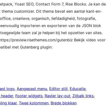
etpack, Yoast SEO, Contact Form 7, Rise Blocks. Je kan de
het thema customizer. Dit thema bevat een aantal kant-en-
fice, creatieve, organisch, liefdadigheid, fotografie,
n eenvoudig importeren en exporteren van de JSON blok
oegewijde team zal je helpen bij het opzetten van sites.
 https://preview.risethemes.com/gutenbiz Bekijk video voor
atibel met Gutenberg plugin:
ast logo
, 
Aangepast menu
, 
Editor stijl
, 
Educatie
, 
e header
, 
Footer widgets
, 
Raster lay-out
, 
Zijbalk links
, 
ling klaar
, 
Twee kolommen
, 
Brede blokken