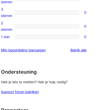
sterren
3
sterren
beoordelingen
4
3
0
sterren
0
sterren
beoordelingen
3
2
0
sterren
0
sterren
beoordelingen
2
1 ster
0
0
sterren
1
beoordelingen
beoordelingen
Mijn beoordeling toevoegen
Bekijk alle
sterren
beoordelingen
Ondersteuning
Heb je iets te melden? Heb je hulp nodig?
Support forum bekijken