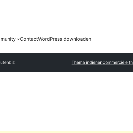
munity
Contact
WordPress downloaden
utenbiz
Thema indienen
Commerciële th