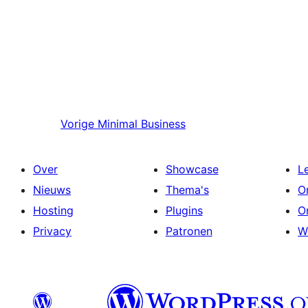
Vorige
Minimal Business
Over
Showcase
L
Nieuws
Thema's
O
Hosting
Plugins
O
Privacy
Patronen
W