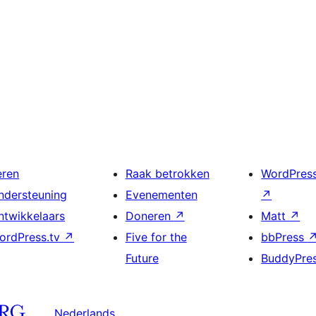
eren
Raak betrokken
WordPres
ndersteuning
Evenementen
↗
ntwikkelaars
Doneren
↗
Matt
↗
ordPress.tv
↗
Five for the
bbPress
Future
BuddyPre
Nederlands