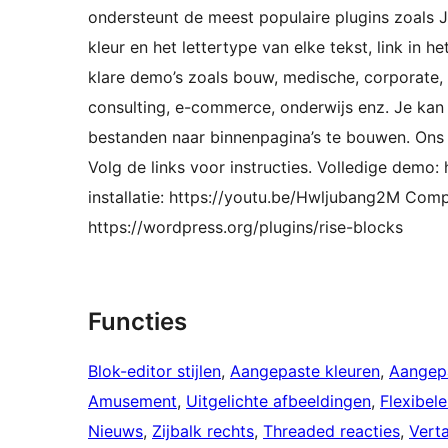
ondersteunt de meest populaire plugins zoals J
kleur en het lettertype van elke tekst, link in 
klare demo’s zoals bouw, medische, corporate, of
consulting, e-commerce, onderwijs enz. Je ka
bestanden naar binnenpagina’s te bouwen. Ons t
Volg de links voor instructies. Volledige demo:
installatie: https://youtu.be/Hwljubang2M Comp
https://wordpress.org/plugins/rise-blocks
Functies
Blok-editor stijlen
, 
Aangepaste kleuren
, 
Aangep
Amusement
, 
Uitgelichte afbeeldingen
, 
Flexibel
Nieuws
, 
Zijbalk rechts
, 
Threaded reacties
, 
Verta