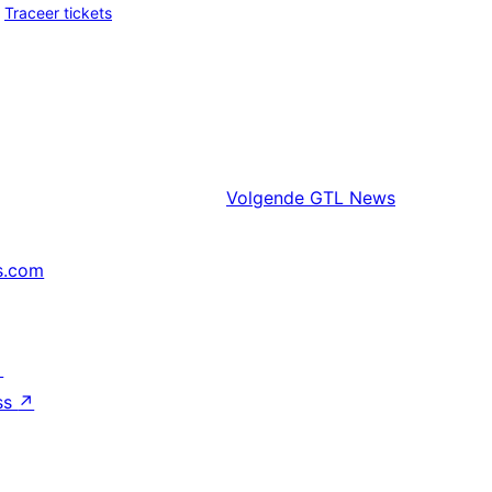
Traceer tickets
Volgende
GTL News
s.com
↗
ss
↗