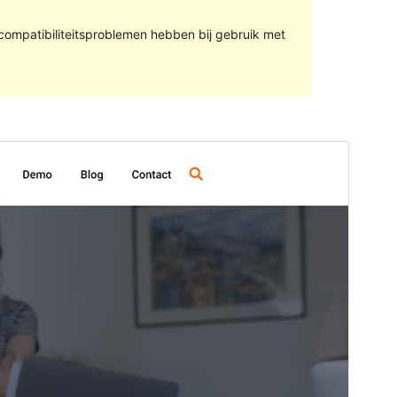
compatibiliteitsproblemen hebben bij gebruik met
Voorbeeld
Download
Versie
1.0.21
Laatst geüpdatet
9 mei 2023
Actieve installaties
300+
PHP versie
5.6
Thema homepage