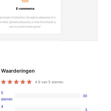
Waarderingen
4.9
van 5 sterren.
5
30
30
sterren
5
4
3