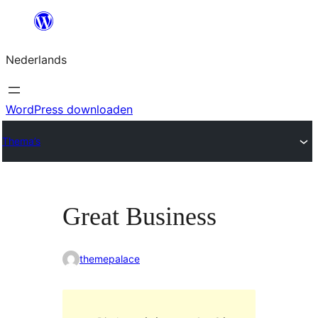
Ga
naar
Nederlands
de
inhoud
WordPress downloaden
Thema’s
Great Business
themepalace