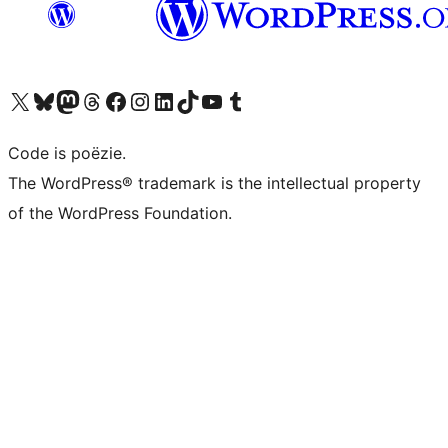
Bezoek ons X (voorheen Twitter) account
Bezoek ons Bluesky account
Bezoek ons Mastodon account
Bezoek ons Threads account
Onze Facebook pagina bezoeken
Bezoek ons Instagram account
Bezoek ons LinkedIn account
Bezoek ons TikTok account
Bezoek ons YouTube kanaal
Bezoek ons Tumblr account
Code is poëzie.
The WordPress® trademark is the intellectual property
of the WordPress Foundation.