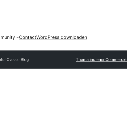
munity
Contact
WordPress downloaden
ful Classic Blog
Thema indienen
Commerciël