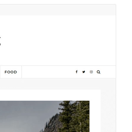
Voorbeeld
Download
Dit is een child thema van
Graceful
.
Versie
1.0.3
Laatst geüpdatet
15 november 2024
Actieve installaties
100+
Wordpress versie
5.3
PHP versie
5.6
Thema homepage