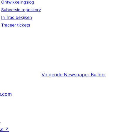
Ontwikkelingslog
Subversie repository
In Trac bekijken
Traceer tickets
Volgende
Newspaper Builder
s.com
↗
ss
↗