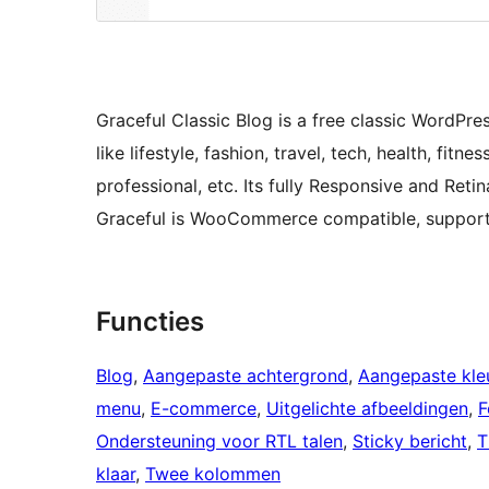
Graceful Classic Blog is a free classic WordPre
like lifestyle, fashion, travel, tech, health, fit
professional, etc. Its fully Responsive and Ret
Graceful is WooCommerce compatible, supports 
Functies
Blog
, 
Aangepaste achtergrond
, 
Aangepaste kle
menu
, 
E-commerce
, 
Uitgelichte afbeeldingen
, 
F
Ondersteuning voor RTL talen
, 
Sticky bericht
, 
T
klaar
, 
Twee kolommen