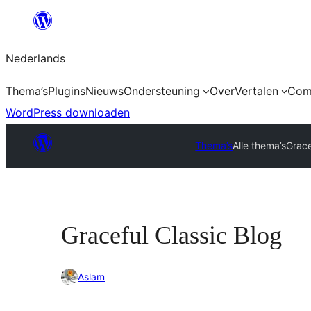
Ga
naar
Nederlands
de
inhoud
Thema’s
Plugins
Nieuws
Ondersteuning
Over
Vertalen
Com
WordPress downloaden
Thema’s
Alle thema’s
Grace
Graceful Classic Blog
Aslam