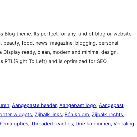
ss Blog theme. Its perfect for any kind of blog or website
ness, beauty, food, news, magazine, blogging, personal,
ina Display ready, clean, modern and minimal design.
RTL(Right To Left) and is optimized for SEO.
uren
, 
Aangepaste header
, 
Aangepast logo
, 
Aangepast
ooter widgets
, 
Zijbalk links
, 
Eén kolom
, 
Zijbalk rechts
, 
hema opties
, 
Threaded reacties
, 
Drie kolommen
, 
Vertaling