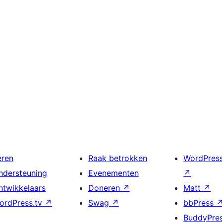
eren
Raak betrokken
WordPres
ndersteuning
Evenementen
↗
ntwikkelaars
Doneren
↗
Matt
↗
ordPress.tv
↗
Swag
↗
bbPress
BuddyPre