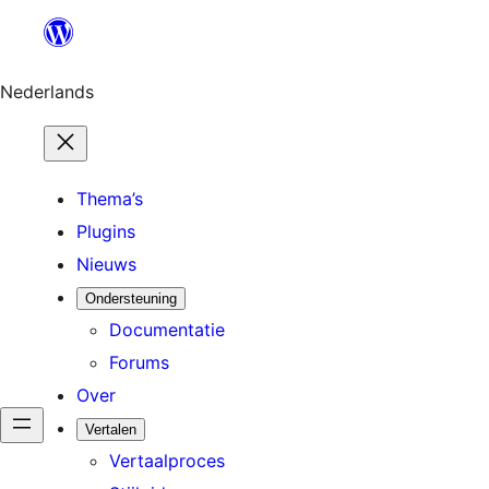
Ga
naar
de
Nederlands
inhoud
Thema’s
Plugins
Nieuws
Ondersteuning
Documentatie
Forums
Over
Vertalen
Vertaalproces