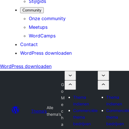
Stijlgids
Community
Onze community
Meetups
WordCamps
Contact
WordPress downloaden
WordPress downloaden
G
o
Thema
Thema
M
indienen
indienen
e
Alle
Commerciële
Commerciël
Thema’s
c
thema’s
thema
thema
h
bedrijven
bedrijven
a