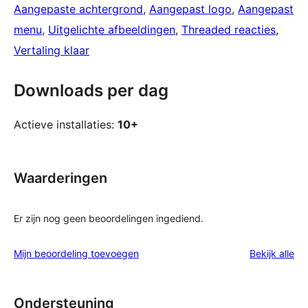
Aangepaste achtergrond
, 
Aangepast logo
, 
Aangepast
menu
, 
Uitgelichte afbeeldingen
, 
Threaded reacties
, 
Vertaling klaar
Downloads per dag
Actieve installaties:
10+
Waarderingen
Er zijn nog geen beoordelingen ingediend.
be
Mijn beoordeling toevoegen
Bekijk alle
Ondersteuning