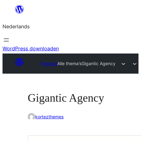
Ga
naar
Nederlands
de
inhoud
WordPress downloaden
Thema’s
Alle thema’s
Gigantic Agency
Gigantic Agency
kortezthemes