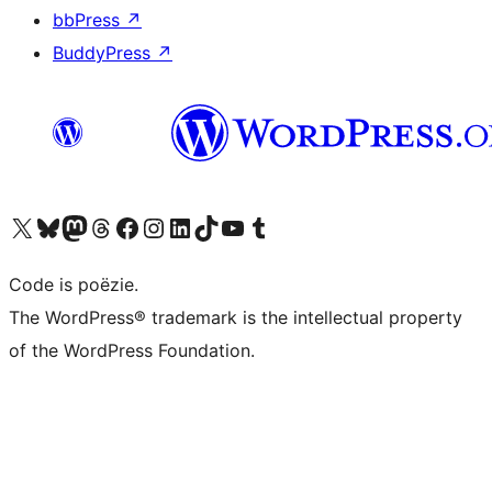
bbPress
↗
BuddyPress
↗
Bezoek ons X (voorheen Twitter) account
Bezoek ons Bluesky account
Bezoek ons Mastodon account
Bezoek ons Threads account
Onze Facebook pagina bezoeken
Bezoek ons Instagram account
Bezoek ons LinkedIn account
Bezoek ons TikTok account
Bezoek ons YouTube kanaal
Bezoek ons Tumblr account
Code is poëzie.
The WordPress® trademark is the intellectual property
of the WordPress Foundation.