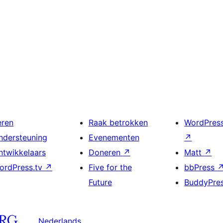
eren
Raak betrokken
WordPres
ndersteuning
Evenementen
↗
ntwikkelaars
Doneren
↗
Matt
↗
ordPress.tv
↗
Five for the
bbPress
Future
BuddyPre
Nederlands