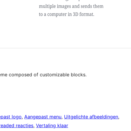
heme composed of customizable blocks.
past logo
, 
Aangepast menu
, 
Uitgelichte afbeeldingen
, 
readed reacties
, 
Vertaling klaar