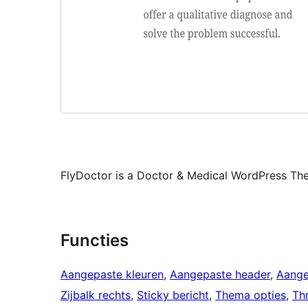
FlyDoctor is a Doctor & Medical WordPress T
Functies
Aangepaste kleuren
, 
Aangepaste header
, 
Aange
Zijbalk rechts
, 
Sticky bericht
, 
Thema opties
, 
Th