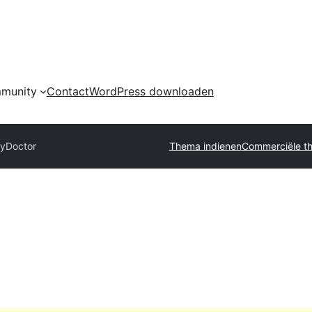
munity
Contact
WordPress downloaden
lyDoctor
Thema indienen
Commerciële th