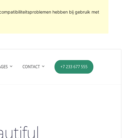
compatibiliteitsproblemen hebben bij gebruik met
Voorbeeld
Download
Versie
1.0.12
Laatst geüpdatet
12 januari 2021
Actieve installaties
60+
PHP versie
5.6