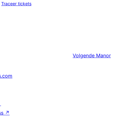
Traceer tickets
Volgende
Manor
s.com
↗
ss
↗