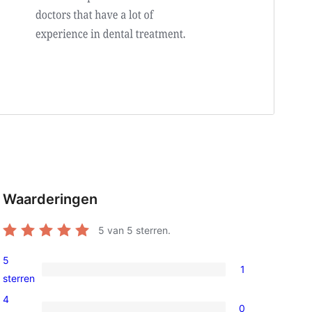
Waarderingen
5
van 5 sterren.
5
1
1
sterren
5
4
0