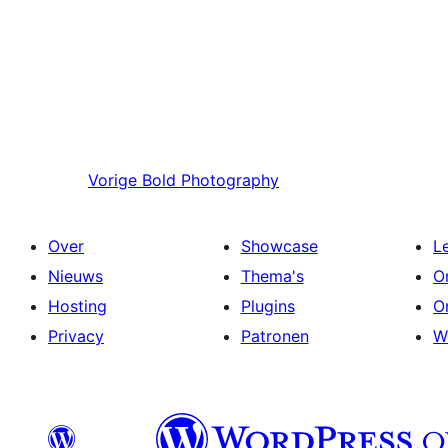
Vorige
Bold Photography
Over
Showcase
L
Nieuws
Thema's
O
Hosting
Plugins
O
Privacy
Patronen
W