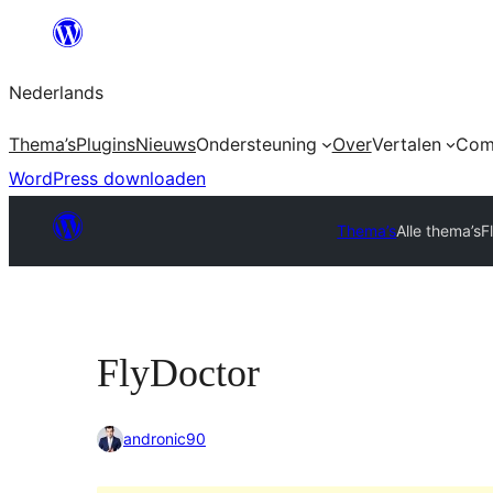
Ga
naar
Nederlands
de
inhoud
Thema’s
Plugins
Nieuws
Ondersteuning
Over
Vertalen
Com
WordPress downloaden
Thema’s
Alle thema’s
F
FlyDoctor
andronic90