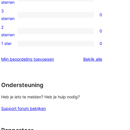
ster
0
sterren
beoordeling
4
3
0
sterren
0
sterren
beoordelingen
3
2
0
sterren
0
sterren
beoordelingen
2
1 ster
0
0
sterren
1
beoordelingen
beoordelingen
Mijn beoordeling toevoegen
Bekijk alle
sterren
beoordelingen
Ondersteuning
Heb je iets te melden? Heb je hulp nodig?
Support forum bekijken