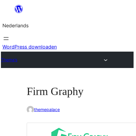
Ga
naar
Nederlands
de
inhoud
WordPress downloaden
Thema’s
Firm Graphy
themepalace