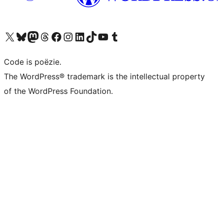
Bezoek ons X (voorheen Twitter) account
Bezoek ons Bluesky account
Bezoek ons Mastodon account
Bezoek ons Threads account
Onze Facebook pagina bezoeken
Bezoek ons Instagram account
Bezoek ons LinkedIn account
Bezoek ons TikTok account
Bezoek ons YouTube kanaal
Bezoek ons Tumblr account
Code is poëzie.
The WordPress® trademark is the intellectual property
of the WordPress Foundation.