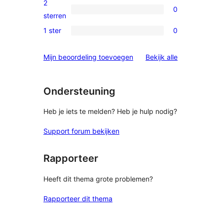
2
0
sterren
0
sterren
beoordelingen
2
1 ster
0
0
sterren
1
beoordelingen
beoordelinge
Mijn beoordeling toevoegen
Bekijk alle
sterren
beoordelingen
Ondersteuning
Heb je iets te melden? Heb je hulp nodig?
Support forum bekijken
Rapporteer
Heeft dit thema grote problemen?
Rapporteer dit thema