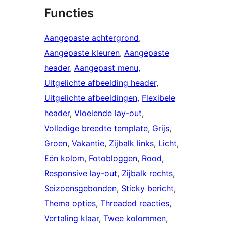
Functies
Aangepaste achtergrond
, 
Aangepaste kleuren
, 
Aangepaste
header
, 
Aangepast menu
, 
Uitgelichte afbeelding header
, 
Uitgelichte afbeeldingen
, 
Flexibele
header
, 
Vloeiende lay-out
, 
Volledige breedte template
, 
Grijs
, 
Groen
, 
Vakantie
, 
Zijbalk links
, 
Licht
, 
Eén kolom
, 
Fotobloggen
, 
Rood
, 
Responsive lay-out
, 
Zijbalk rechts
, 
Seizoensgebonden
, 
Sticky bericht
, 
Thema opties
, 
Threaded reacties
, 
Vertaling klaar
, 
Twee kolommen
, 