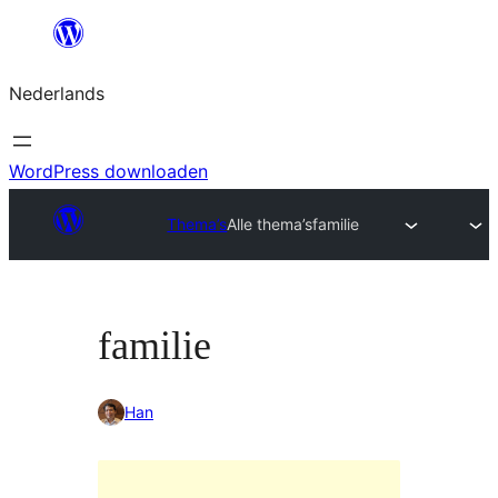
Ga
naar
Nederlands
de
inhoud
WordPress downloaden
Thema’s
Alle thema’s
familie
familie
Han