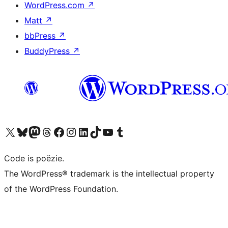
WordPress.com
↗
Matt
↗
bbPress
↗
BuddyPress
↗
Bezoek ons X (voorheen Twitter) account
Bezoek ons Bluesky account
Bezoek ons Mastodon account
Bezoek ons Threads account
Onze Facebook pagina bezoeken
Bezoek ons Instagram account
Bezoek ons LinkedIn account
Bezoek ons TikTok account
Bezoek ons YouTube kanaal
Bezoek ons Tumblr account
Code is poëzie.
The WordPress® trademark is the intellectual property
of the WordPress Foundation.