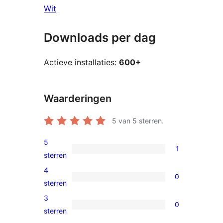
Wit
Downloads per dag
Actieve installaties:
600+
Waarderingen
5
van 5 sterren.
5
1
1
sterren
5
4
0
ster
0
sterren
beoordeling
4
3
0
sterren
0
sterren
beoordelingen
3