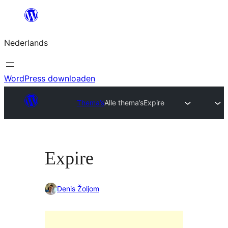
Ga
naar
Nederlands
de
inhoud
WordPress downloaden
Thema’s
Alle thema’s
Expire
Expire
Denis Žoljom