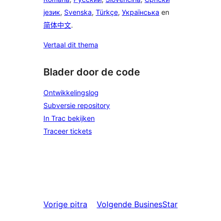
језик
,
Svenska
,
Türkçe
,
Українська
en
简体中文
.
Vertaal dit thema
Blader door de code
Ontwikkelingslog
Subversie repository
In Trac bekijken
Traceer tickets
Vorige
pitra
Volgende
BusinesStar