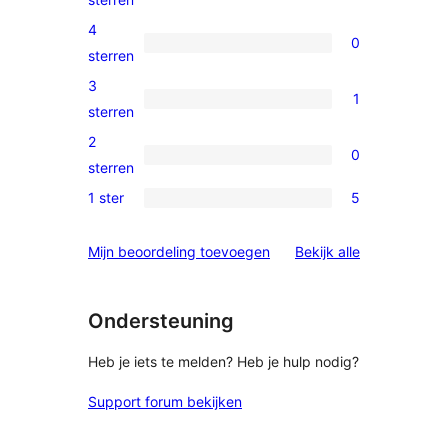
5
4
0
sterren
0
sterren
beoordelingen
4
3
1
sterren
1
sterren
beoordelingen
3
2
0
ster
0
sterren
beoordeling
2
1 ster
5
5
sterren
1
beoordelingen
beoordelinge
Mijn beoordeling toevoegen
Bekijk alle
sterren
beoordelingen
Ondersteuning
Heb je iets te melden? Heb je hulp nodig?
Support forum bekijken