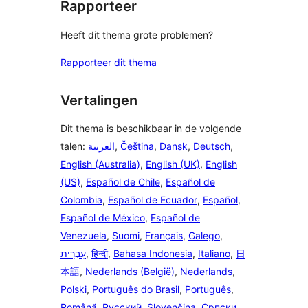
Rapporteer
Heeft dit thema grote problemen?
Rapporteer dit thema
Vertalingen
Dit thema is beschikbaar in de volgende
talen:
العربية
,
Čeština
,
Dansk
,
Deutsch
,
English (Australia)
,
English (UK)
,
English
(US)
,
Español de Chile
,
Español de
Colombia
,
Español de Ecuador
,
Español
,
Español de México
,
Español de
Venezuela
,
Suomi
,
Français
,
Galego
,
עִבְרִית
,
हिन्दी
,
Bahasa Indonesia
,
Italiano
,
日
本語
,
Nederlands (België)
,
Nederlands
,
Polski
,
Português do Brasil
,
Português
,
Română
,
Русский
,
Slovenčina
,
Српски