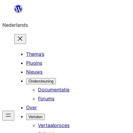
Ga
naar
Nederlands
de
inhoud
Thema’s
Plugins
Nieuws
Ondersteuning
Documentatie
Forums
Over
Vertalen
Vertaalproces