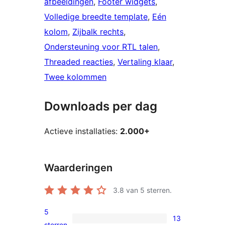
afbeeldingen
, 
Footer widgets
, 
Volledige breedte template
, 
Eén
kolom
, 
Zijbalk rechts
, 
Ondersteuning voor RTL talen
, 
Threaded reacties
, 
Vertaling klaar
, 
Twee kolommen
Downloads per dag
Actieve installaties:
2.000+
Waarderingen
3.8
van 5 sterren.
5
13
13
sterren