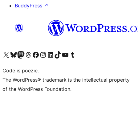
BuddyPress
↗
Bezoek ons X (voorheen Twitter) account
Bezoek ons Bluesky account
Bezoek ons Mastodon account
Bezoek ons Threads account
Onze Facebook pagina bezoeken
Bezoek ons Instagram account
Bezoek ons LinkedIn account
Bezoek ons TikTok account
Bezoek ons YouTube kanaal
Bezoek ons Tumblr account
Code is poëzie.
The WordPress® trademark is the intellectual property
of the WordPress Foundation.