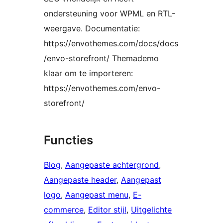
ondersteuning voor WPML en RTL-
weergave. Documentatie:
https://envothemes.com/docs/docs
/envo-storefront/ Themademo
klaar om te importeren:
https://envothemes.com/envo-
storefront/
Functies
Blog
, 
Aangepaste achtergrond
, 
Aangepaste header
, 
Aangepast
logo
, 
Aangepast menu
, 
E-
commerce
, 
Editor stijl
, 
Uitgelichte